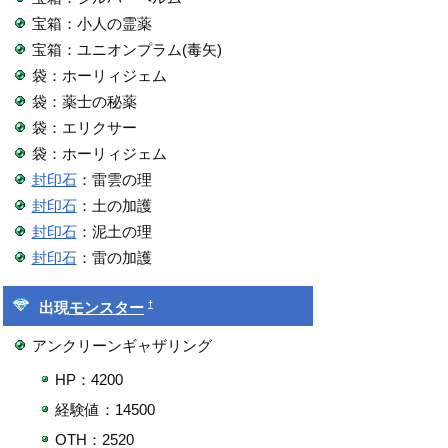
宝箱：小人の霊薬
宝箱：ユニオンプラム(毒矢)
袋：ホーリィジェム
袋：薬士の秘薬
袋：エリクサー
袋：ホーリィジェム
封印石
：雷雲の理
封印石
：土の加護
封印石
：泥土の理
封印石
：雷の加護
†
出現
モンスター
アンクリーンギャザリング
HP：4200
経験値：14500
OTH：2520