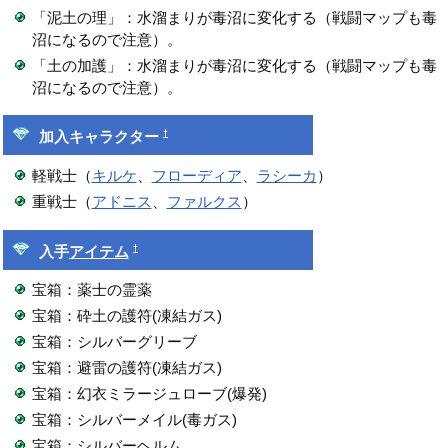
「泥土の理」：水溜まりが毒沼に変化する（戦闘マップも毒
沼になるので注意）。
「土の加護」：水溜まりが毒沼に変化する（戦闘マップも毒
沼になるので注意）。
†
加入キャラクター
軽戦士（
キルケ
、
フローディア
、
ラシーカ
）
重戦士（
アドニス
、
ファルクス
）
†
入手
アイテム
宝箱：薬士の霊薬
宝箱：砕土の護符(凍結ガス)
宝箱：シルバーグリーブ
宝箱：避雷の護符(凍結ガス)
宝箱：幻衣ミラージュローブ(爆発)
宝箱：シルバーメイル(毒ガス)
宝箱：シルバーヘルム