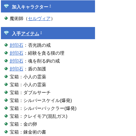
†
加入キャラクター
魔術師（
セルヴィア
）
†
入手
アイテム
封印石
：否光跳の戒
封印石
：経験を貪る獏の理
封印石
：魂を削る鉤の戒
封印石
：盾の加護
宝箱：小人の霊薬
宝箱：小人の霊薬
宝箱：ダブルサーチ
宝箱：シルバースケイル(爆発)
宝箱：シルバーバックラー(爆発)
宝箱：クレイモア(混乱ガス)
宝箱：金の卵
宝箱：錬金術の書