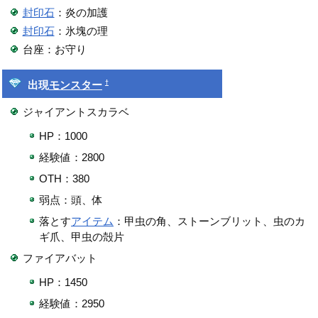
封印石
：炎の加護
封印石
：氷塊の理
台座：お守り
†
出現
モンスター
ジャイアントスカラベ
HP：1000
経験値：2800
OTH：380
弱点：頭、体
落とす
アイテム
：甲虫の角、ストーンブリット、虫のカ
ギ爪、甲虫の殻片
ファイアバット
HP：1450
経験値：2950