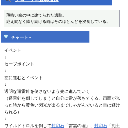
薄暗い森の中に建てられた遺跡。

絶え間なく降り続ける雨はそのほとんどを浸食している。
†
チャート
イベント
↓
セーブポイント
↓
左に進むとイベント
↓
透明な避雷針を倒さないよう先に進んでいく
（避雷針を倒してしまうと自分に雷が落ちてくる。画面が光
った時から黄色い閃光が出るまでしゃがんでいると雷は避け
られる）
↓
ワイルドトロルを倒して
封印石
「雷雲の理」、
封印石
「泥土