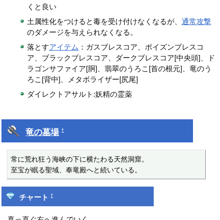
くと良い
土属性化をつけると毒を受け付けなくなるが、
通常攻撃
のダメージを与えられなくなる。
落とす
アイテム
：ガスブレスコア、ポイズンブレスコ
ア、ブラックブレスコア、ダークブレスコア[中央頭]、ド
ラゴンサファイア[胴]、翡翠のうろこ[首の根元]、竜のう
ろこ[背中]、メタボライザー[尻尾]
ダイレクトアサルト:妖精の霊薬
竜の墓場
†
常に荒れ狂う海峡の下に横たわる天然洞窟。

至宝が眠る聖域、奉竜殿へと続いている。
†
チャート
真っ直ぐ右へ進んでいく