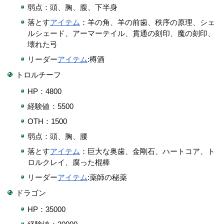
弱点：頭、胸、腹、下半身
落とす
アイテム
：羊の角、羊の前歯、秩序の原理、シェ
ルシェード、アーマーテイル、貫通の刻印、魔の刻印、
壊れた弓
リーダー
アイテム
:樽酒
トロルチーフ
HP：4800
経験値：5500
OTH：1500
弱点：頭、胸、腰
落とす
アイテム
：巨大な奥歯、金剛石、ハートコア、ト
ロルクレイ、腐った棍棒
リーダー
アイテム
:薬師の秘薬
ドラゴン
HP：35000