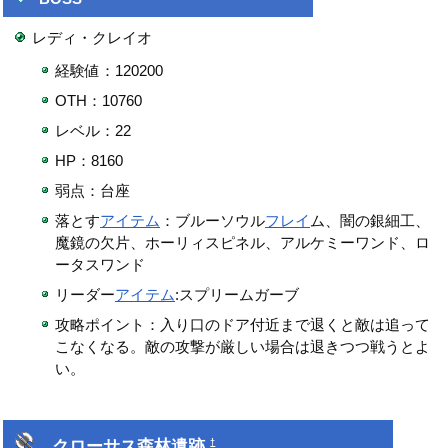
レディ・クレイオ
経験値：120200
OTH：10760
レベル：22
HP：8160
弱点：台座
落とす
アイテム
：ブルーソウル
フレイ
ム、闇の銀細工、
魔鏡の欠片、ホーリィスピネル、アルケミーワンド、ロ
ータスワンド
リーダー
アイテム
:スプリームガーブ
攻略ポイント：入り口のドア付近まで退くと敵は追って
こなくなる。敵の攻撃が厳しい場合は退きつつ戦うとよ
い。
クローサス森林遺跡
†