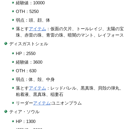
経験値：10000
OTH：5250
弱点：頭、顔、体
落とす
アイテム
：仮面の欠片、トールレイジ、太陽の宝
珠、赤雷の珠、青雷の珠、暗闇のマント、レイフォース
ディスガストシェル
HP：2550
経験値：3600
OTH：630
弱点：体、殻、中身
落とす
アイテム
：レッドバレル、黒真珠、貝殻の弾丸、
粘着液、黒真珠、稲妻石
リーダー
アイテム
:ユニオンプラム
ティア・ソウル
HP：1300