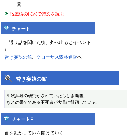
薬
宿屋横の民家で詩文を読む
†
チャート
一通り話を聞いた後、外へ出るとイベント
↓
昏き妄執の館
、
クローサス森林遺跡
へ
昏き妄執の館
†
生物兵器の研究がされていたらしき廃墟。

なれの果てである不死者が大量に徘徊している。
†
チャート
台を動かして扉を開けていく