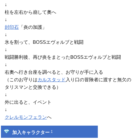
↓
柱を左右から崩して奧へ
↓
封印石
「炎の加護」
↓
氷を割って、BOSSエヴォルブと戦闘
↓
戦闘勝利後、再び炎をまとったBOSSエヴォルブと戦闘
↓
右奧へ行き台座を調べると、お守りが手に入る
（このお守りは
カルスタッド
入り口の冒険者に渡すと無欠の
タリスマンと交換できる）
↓
外に出ると、イベント
↓
クレルモンフェラン
へ
†
加入キャラクター