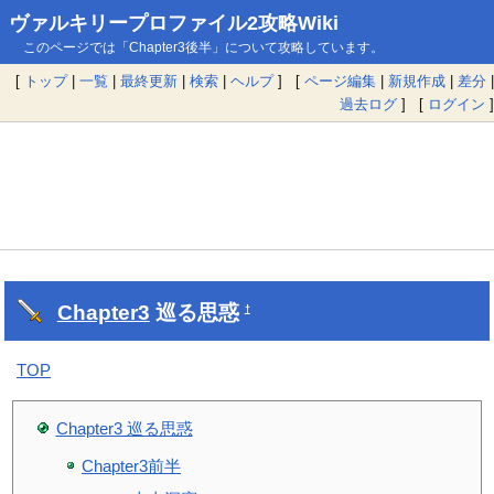
ヴァルキリープロファイル2攻略Wiki
このページでは「Chapter3後半」について攻略しています。
[
トップ
|
一覧
|
最終更新
|
検索
|
ヘルプ
] [
ページ編集
|
新規作成
|
差分
|
過去ログ
] [
ログイン
]
Chapter3
巡る思惑
†
TOP
Chapter3 巡る思惑
Chapter3前半