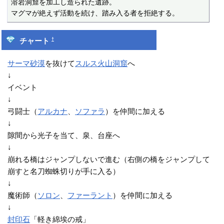
溶岩洞窟を加工し造られた遺跡。

マグマが絶えず活動を続け、踏み入る者を拒絶する。
†
チャート
サーマ砂漠
を抜けて
スルス火山洞窟
へ
↓
イベント
↓
弓闘士（
アルカナ
、
ソファラ
）を仲間に加える
↓
隙間から光子を当て、泉、台座へ
↓
崩れる橋はジャンプしないで進む（右側の橋をジャンプして
崩すと名刀蜘蛛切りが手に入る）
↓
魔術師（
ソロン
、
ファーラント
）を仲間に加える
↓
封印石
「軽き綿埃の戒」