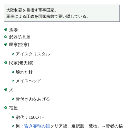
大陸制覇を目指す軍事国家。

軍事による圧政を国家宗教で覆い隠している。
酒場
武器防具屋
民家(空家)
アイスクリスタル
民家(老夫婦)
壊れた杖
メイスヘッド
犬
骨付き肉をあげる
宿屋
宿代：150OTH
男：
昏き妄執の館
クリア後、選択肢「魔物」→賢者の秘