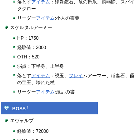
落とす
アイテム
：緑炎鉱石、竜の斬爪、飛燕鱗、スパイ
ククロー
リーダー
アイテム
:小人の霊薬
スケルタルアーミー
HP：1750
経験値：3000
OTH：520
弱点：下半身、上半身
落とす
アイテム
：視玉、
フレイ
ムアーマー、稲妻石、霞
の宝玉、壊れた杖
リーダー
アイテム
:混乱の書
†
BOSS
エヴォルブ
経験値：72000