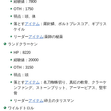
経験値：7800
OTH：1750
弱点：頭、体
落とす
アイテム
：羅針鱗、ボルトブレスコア、ギブリス
ケイル
リーダー
アイテム
:薬師の秘薬
ランドクラーケン
HP：8220
経験値：20000
OTH：3150
弱点：頭
落とす
アイテム
：名刀蜘蛛切り、真紅の軟骨、クラーケ
ンファング、ストーンブリット、アーマーピアス、堅牢
骨
リーダー
アイテム
:砕土のタリスマン
ワイルドトロル