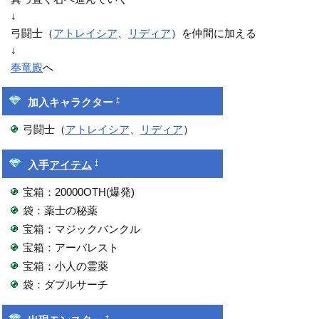
↓
弓闘士（
アトレイシア
、
リディア
）を仲間に加える
↓
奉竜殿
へ
†
加入キャラクター
弓闘士（
アトレイシア
、
リディア
）
†
入手
アイテム
宝箱：20000OTH(爆発)
袋：薬士の秘薬
宝箱：マジックバンクル
宝箱：アーバレスト
宝箱：小人の霊薬
袋：ダブルサーチ
†