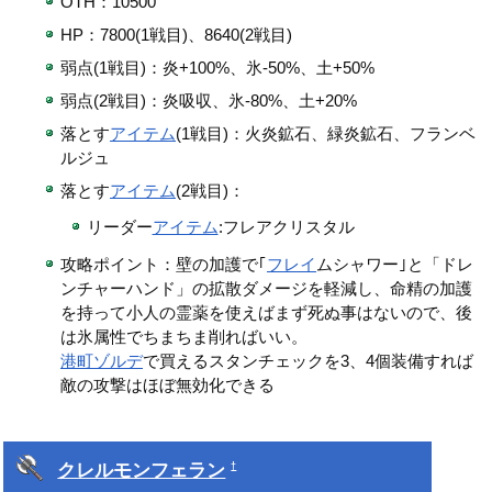
OTH：10500
HP：7800(1戦目)、8640(2戦目)
弱点(1戦目)：炎+100%、氷-50%、土+50%
弱点(2戦目)：炎吸収、氷-80%、土+20%
落とす
アイテム
(1戦目)：火炎鉱石、緑炎鉱石、フランベ
ルジュ
落とす
アイテム
(2戦目)：
リーダー
アイテム
:フレアクリスタル
攻略ポイント：壁の加護で｢
フレイ
ムシャワー｣と「ドレ
ンチャーハンド」の拡散ダメージを軽減し、命精の加護
を持って小人の霊薬を使えばまず死ぬ事はないので、後
は氷属性でちまちま削ればいい。
港町ゾルデ
で買えるスタンチェックを3、4個装備すれば
敵の攻撃はほぼ無効化できる
クレルモンフェラン
†