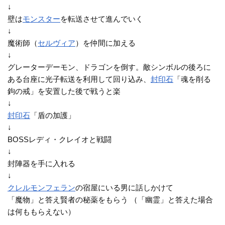
↓
壁は
モンスター
を転送させて進んでいく
↓
魔術師（
セルヴィア
）を仲間に加える
↓
グレーターデーモン、ドラゴンを倒す。敵シンボルの後ろに
ある台座に光子転送を利用して回り込み、
封印石
「魂を削る
鉤の戒」を安置した後で戦うと楽
↓
封印石
「盾の加護」
↓
BOSSレディ・クレイオと戦闘
↓
封陣器を手に入れる
↓
クレルモンフェラン
の宿屋にいる男に話しかけて
「魔物」と答え賢者の秘薬をもらう （「幽霊」と答えた場合
は何ももらえない）