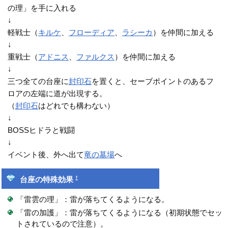
の理」を手に入れる
↓
軽戦士（
キルケ
、
フローディア
、
ラシーカ
）を仲間に加える
↓
重戦士（
アドニス
、
ファルクス
）を仲間に加える
↓
三つ全ての台座に
封印石
を置くと、セーブポイントのあるフ
ロアの左端に道が出現する。
（
封印石
はどれでも構わない）
↓
BOSSヒドラと戦闘
↓
イベント後、外へ出て
竜の墓場
へ
†
台座の特殊効果
「雷雲の理」：雷が落ちてくるようになる。
「雷の加護」：雷が落ちてくるようになる（初期状態でセッ
トされているので注意）。