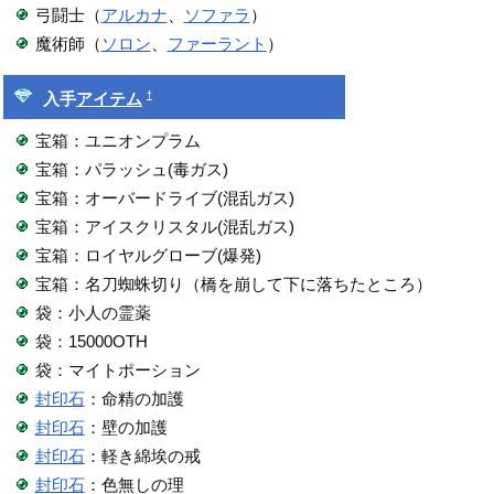
弓闘士（
アルカナ
、
ソファラ
）
魔術師（
ソロン
、
ファーラント
）
†
入手
アイテム
宝箱：ユニオンプラム
宝箱：パラッシュ(毒ガス)
宝箱：オーバードライブ(混乱ガス)
宝箱：アイスクリスタル(混乱ガス)
宝箱：ロイヤルグローブ(爆発)
宝箱：名刀蜘蛛切り（橋を崩して下に落ちたところ）
袋：小人の霊薬
袋：15000OTH
袋：マイトポーション
封印石
：命精の加護
封印石
：壁の加護
封印石
：軽き綿埃の戒
封印石
：色無しの理