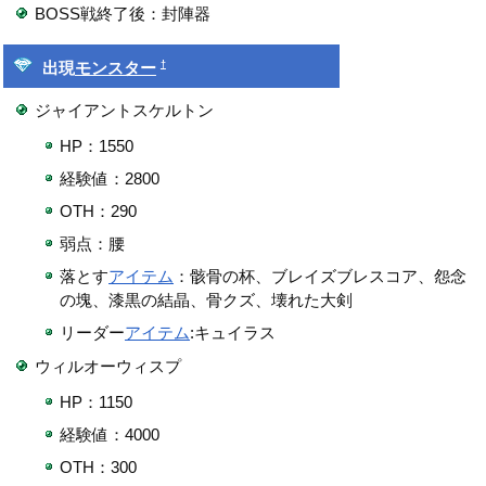
BOSS戦終了後：封陣器
†
出現
モンスター
ジャイアントスケルトン
HP：1550
経験値：2800
OTH：290
弱点：腰
落とす
アイテム
：骸骨の杯、ブレイズブレスコア、怨念
の塊、漆黒の結晶、骨クズ、壊れた大剣
リーダー
アイテム
:キュイラス
ウィルオーウィスプ
HP：1150
経験値：4000
OTH：300