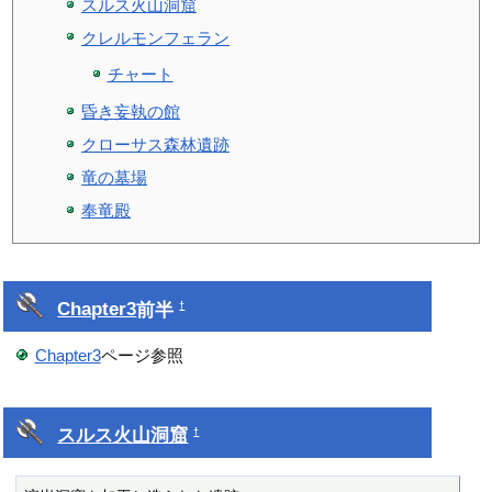
スルス火山洞窟
クレルモンフェラン
チャート
昏き妄執の館
クローサス森林遺跡
竜の墓場
奉竜殿
Chapter3
前半
†
Chapter3
ページ参照
スルス火山洞窟
†