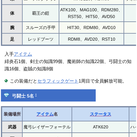
ATK100、MAG100、RDM280、
体
覇王の鎧
RST50、HIT50、AVD50
腕
スルーズの手甲
HIT30、RDM80、AVD10
足
レッドブーツ
RDM8、AVD20、RST10
入手
アイテム
緋炎石1個、剣士の知識99個、魔術師の知識22個、弓闘士の知
識16個、盗賊の知識8個
この装備だと
セラフィックゲート
1周目で全員解放可能。
†
弓闘士 5名
装備場所
アイテム
名
ステータス
武器
魔弓レイザーフォーテル
ATK620
ハ