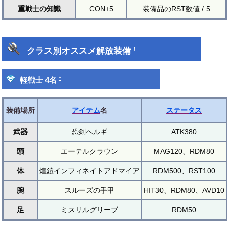
重戦士の知識
CON+5
装備品のRST数値 / 5
クラス別オススメ解放装備
†
†
軽戦士 4名
装備場所
アイテム
名
ステータス
武器
恐剣ヘルギ
ATK380
頭
エーテルクラウン
MAG120、RDM80
体
煌鎧インフィネイトアドマイア
RDM500、RST100
腕
スルーズの手甲
HIT30、RDM80、AVD10
足
ミスリルグリーブ
RDM50