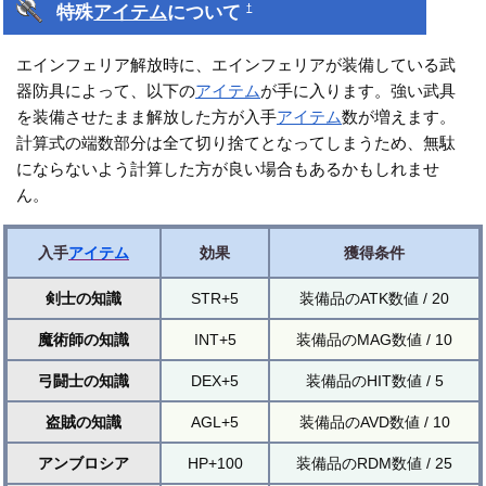
特殊
アイテム
について
†
エインフェリア解放時に、エインフェリアが装備している武
器防具によって、以下の
アイテム
が手に入ります。強い武具
を装備させたまま解放した方が入手
アイテム
数が増えます。
計算式の端数部分は全て切り捨てとなってしまうため、無駄
にならないよう計算した方が良い場合もあるかもしれませ
ん。
入手
アイテム
効果
獲得条件
剣士の知識
STR+5
装備品のATK数値 / 20
魔術師の知識
INT+5
装備品のMAG数値 / 10
弓闘士の知識
DEX+5
装備品のHIT数値 / 5
盗賊の知識
AGL+5
装備品のAVD数値 / 10
アンブロシア
HP+100
装備品のRDM数値 / 25