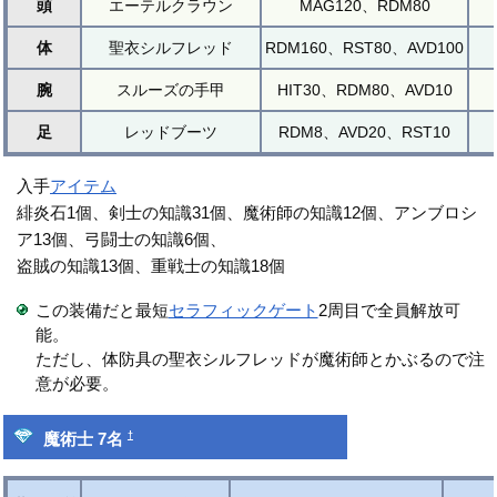
頭
エーテルクラウン
MAG120、RDM80
体
聖衣シルフレッド
RDM160、RST80、AVD100
腕
スルーズの手甲
HIT30、RDM80、AVD10
足
レッドブーツ
RDM8、AVD20、RST10
入手
アイテム
緋炎石1個、剣士の知識31個、魔術師の知識12個、アンブロシ
ア13個、弓闘士の知識6個、
盗賊の知識13個、重戦士の知識18個
この装備だと最短
セラフィックゲート
2周目で全員解放可
能。
ただし、体防具の聖衣シルフレッドが魔術師とかぶるので注
意が必要。
†
魔術士 7名