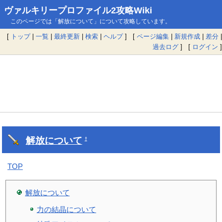
ヴァルキリープロファイル2攻略Wiki
このページでは「解放について」について攻略しています。
[
トップ
|
一覧
|
最終更新
|
検索
|
ヘルプ
] [
ページ編集
|
新規作成
|
差分
|
過去ログ
] [
ログイン
]
解放について
†
TOP
解放について
力の結晶について