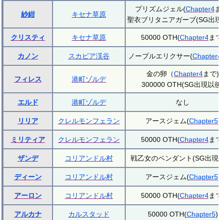
プリズムジェル(
Chapter4
ま
紗紺
キセナ草原
聖衣ブリタニアガーブ(SG出現
クリスティ
キセナ草原
50000 OTH(
Chapter4
まで
カノン
スカビア渓谷
ノーブルエリクサー(
Chapter
金の卵（
Chapter4
まで)
フィレス
港町ゾルデ
300000 OTH(SG出現以後
エルド
港町ゾルデ
なし
リリア
クレルモンフェラン
アースジェム(
Chapter5
ミリティア
クレルモンフェラン
50000 OTH(
Chapter4
まで
ザンデ
コリアンドル村
戦乙女のペンダント(SG出現
ディーン
コリアンドル村
アースジェム(
Chapter5
アーロン
コリアンドル村
50000 OTH(
Chapter4
まで
アルカナ
カルスタッド
50000 OTH(
Chapter5
)