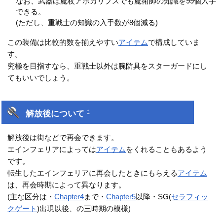
なお、武器は魔杖アポカリプスでも魔術師の知識を99個入手
できる。
(ただし、重戦士の知識の入手数が8個減る)
この装備は比較的数を揃えやすい
アイテム
で構成していま
す。
究極を目指すなら、重戦士以外は腕防具をスターガードにし
てもいいでしょう。
解放後について
†
解放後は街などで再会できます。
エインフェリアによっては
アイテム
をくれることもあるよう
です。
転生したエインフェリアに再会したときにもらえる
アイテム
は、再会時期によって異なります。
(主な区分は・
Chapter4
まで・
Chapter5
以降・SG(
セラフィッ
クゲート
)出現以後、の三時期の模様)