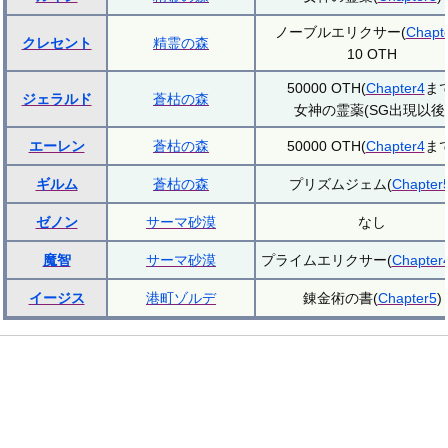
ノーブルエリクサー(
Chapt
クレセント
精霊の森
10 OTH
50000 OTH(
Chapter4
まで
ジェラルド
蒼枯の森
女神の霊薬(SG出現以後
エーレン
蒼枯の森
50000 OTH(
Chapter4
まで
ギルム
蒼枯の森
プリズムジェム(
Chapter
ゼノン
サーマ砂漠
なし
魔智
サーマ砂漠
プライムエリクサー(
Chapter
イージス
港町ゾルデ
錬金術の書(
Chapter5
)