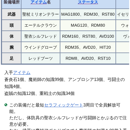
装備場所
アイテム
名
ステータス
武器
聖杖ミリオンテラー
MAG1800、RDM30、RST80
イセリ
頭
エーテルクラウン
MAG120、RDM80
ウォ
体
聖衣シルフレッド
RDM160、RST80、AVD100
ヴ
腕
ウインドグローブ
RDM35、AVD20、HIT20
足
レッドブーツ
RDM8、AVD20、RST10
入手
アイテム
蒼炎石1個、魔術師の知識99個、アンブロシア13個、弓闘士の
知識4個、
盗賊の知識12個、重戦士の知識34個
この装備だと最短
セラフィックゲート
3周目で全員解放可
能。
ただし、体防具の聖衣シルフレッドが弓闘師とかぶるので注
意が必要。