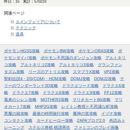
昨日：15 累計：570233
関連ページ
エインフェリアについて
テクニック
道具
ポケモンHGSS攻略
ポケモンBW攻略
ポケモンORAS攻略
ポ
ケモンダイパ攻略
ポケモン不思議のダンジョン攻略
アルトネリ
コ攻略
アルトネリコ2攻略
アルトネリコ3攻略
グランファン
タズム攻略
リーズのアトリエ攻略
スマブラX攻略
VP2攻略
聖剣伝説4・DS(COM)・HOM攻略
DQMJ攻略
DQMJ2攻略
テ
リーのワンダーランド3D攻略
ドラクエソード攻略
ドラクエ6攻
略
ドラクエ7攻略
ドラクエ8攻略
ドラクエ9攻略
FF12攻略
風来のシレン攻略
MOTHER3攻略
マリオカートWii攻略
マリ
オカート7攻略
MHP2G攻略
レイトン教授と不思議な町攻略
悪魔の箱攻略
最後の時間旅行攻略
魔神の笛攻略
イヅナ攻略
コンタクト攻略
カードヒーロー攻略
ZAPAブログ2.0
色読みト
レーニング
ステルス将棋 棋譜再生
ファミコンのプレイ画像