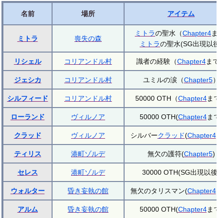
名前
場所
アイテム
ミトラ
の聖水（
Chapter4
ま
ミトラ
喪失の森
ミトラ
の聖水(SG出現以後
リシェル
コリアンドル村
識者の経験（
Chapter4
ま
ジェシカ
コリアンドル村
ユミルの涙（
Chapter5
シルフィード
コリアンドル村
50000 OTH（
Chapter4
ま
ローランド
ヴィルノア
50000 OTH(
Chapter4
まで
クラッド
ヴィルノア
シルバー
クラッド
(
Chapter4
ティリス
港町ゾルデ
無欠の護符(
Chapter5
)
セレス
港町ゾルデ
30000 OTH(SG出現以後
ウォルター
昏き妄執の館
無欠のタリスマン(
Chapter4
アルム
昏き妄執の館
50000 OTH(
Chapter4
まで