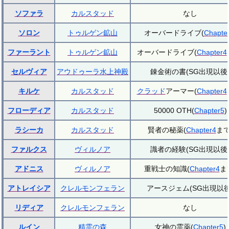
ソファラ
カルスタッド
なし
ソロン
トゥルゲン鉱山
オーバードライブ(
Chapte
ファーラント
トゥルゲン鉱山
オーバードライブ(
Chapter4
セルヴィア
アウドゥーラ水上神殿
錬金術の書(SG出現以後
キルケ
カルスタッド
クラッド
アーマー(
Chapter4
フローディア
カルスタッド
50000 OTH(
Chapter5
)
ラシーカ
カルスタッド
賢者の秘薬(
Chapter4
まで
ファルクス
ヴィルノア
識者の経験(SG出現以後
アドニス
ヴィルノア
重戦士の知識(
Chapter4
ま
アトレイシア
クレルモンフェラン
アースジェム(SG出現以後
リディア
クレルモンフェラン
なし
ルイン
精霊の森
女神の霊薬(
Chapter5
)