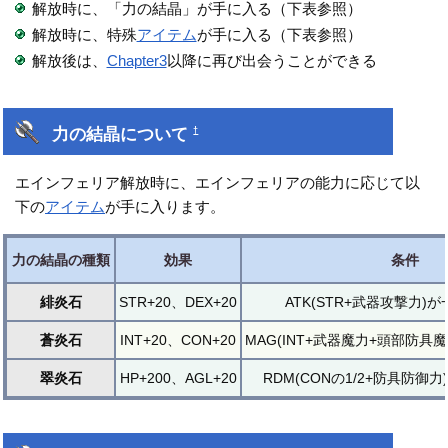
解放時に、「力の結晶」が手に入る（下表参照）
解放時に、特殊
アイテム
が手に入る（下表参照）
解放後は、
Chapter3
以降に再び出会うことができる
力の結晶について
†
エインフェリア解放時に、エインフェリアの能力に応じて以
下の
アイテム
が手に入ります。
力の結晶の種類
効果
条件
緋炎石
STR+20、DEX+20
ATK(STR+武器攻撃力)
蒼炎石
INT+20、CON+20
MAG(INT+武器魔力+頭部防具
翠炎石
HP+200、AGL+20
RDM(CONの1/2+防具防御