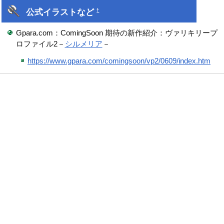
公式イラストなど
†
Gpara.com：ComingSoon 期待の新作紹介：ヴァリキリープ
ロファイル2－
シルメリア
－
https://www.gpara.com/comingsoon/vp2/0609/index.htm