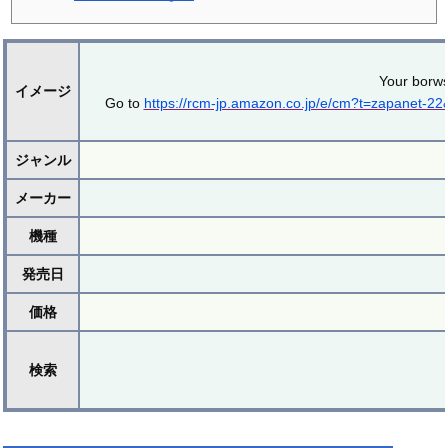
Your borws
イメージ
Go to
https://rcm-jp.amazon.co.jp/e/cm?t=zapanet
ジャンル
メーカー
機種
発売日
価格
検索