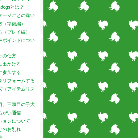
endogsとは？
ケージごとの違い
方（準備編）
方（プレイ編）
主ポイントについ
けの仕方
に出かける
に参加する
をリフォームする
ズ（アイテムリス
目、三頭目の子犬
ちがい通信
ションについて
とのお別れ
集