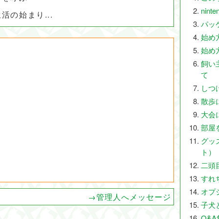
nint
活の始まり...
パッ
始め
始め
飼い
て
しつ
散歩
大会
部屋
グッ
ト）
二頭
すれ
オプ
→管理人へメッセージ
子犬
Q&A