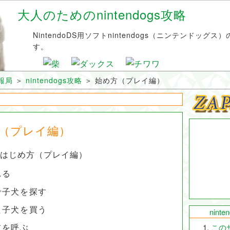
大人のためのnintendogs攻略
NintendoDS用ソフトnintendogs（ニンテンドッグ
す。
情報局
＞
nintendogs攻略
＞
始め方（プレイ編）
（プレイ編）
gsのはじめ方（プレイ編）
れる
で子犬を探す
た子犬を買う
nint
前を呼ぶ
この