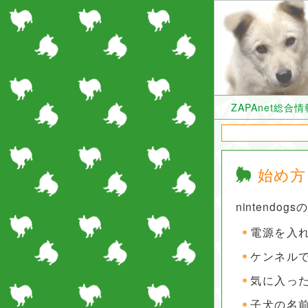
ZAPAnet総合
始め方
nintendo
電源を入
ケンネル
気に入っ
子犬の名