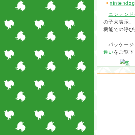
ninten
ニンテンド
の子犬表示、
機能での呼び
パッケージ
違い
をご覧下