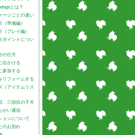
endogsとは？
ケージごとの違い
方（準備編）
方（プレイ編）
主ポイントについ
けの仕方
に出かける
に参加する
をリフォームする
ズ（アイテムリス
目、三頭目の子犬
ちがい通信
ションについて
とのお別れ
集