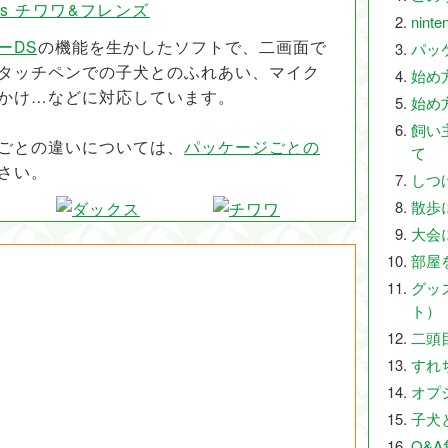
dogs チワワ&フレンズ
nint
ーDS
の機能を生かしたソフトで、二画面で
パッ
タッチペンでの子犬とのふれあい、マイク
始め
かけ…などに対応しています。
始め
飼い
ごとの違いについては、
パッケージごとの
て
さい。
しつ
散歩
大会
部屋
グッ
ト）
二頭
すれ
オプ
子犬
Q&A