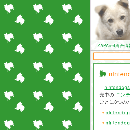
ZAPAnet総合
nin
nintendogs
売中の
ニンテ
ごとに3つの
nintend
ninten