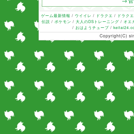
→管
ゲーム最新情報
/
ウイイレ
/
ドラクエ
/
ドラクエ
伝説
/
ポケモン
/
大人のDSトレーニング
/
オエ
/
おはようチューブ
/
keitai24.
Copyright(C) s