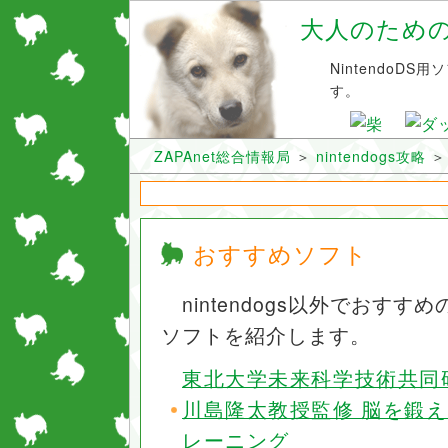
大人のためのni
NintendoD
す。
ZAPAnet総合情報局
＞
nintendogs攻略
おすすめソフト
nintendogs以外でおすすめのN
ソフトを紹介します。
東北大学未来科学技術共同
川島隆太教授監修 脳を鍛え
レーニング