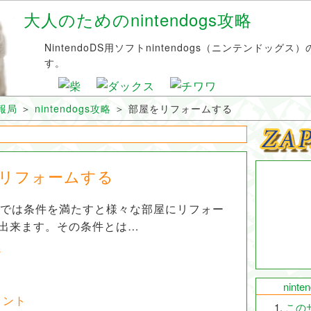
大人のためのnintendogs攻略
NintendoDS用ソフトnintendogs（ニンテンドッグ
す。
情報局
＞
nintendogs攻略
＞
部屋をリフォームする
リフォームする
ogsでは条件を満たすと様々な部屋にリフォー
出来ます。その条件とは…
ジ
nint
イント
この