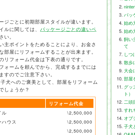
nint
パッ
ージごとに初期部屋スタイルが違います。
始め
イルに関しては、
パッケージごとの違いペ
始め
さい。
飼い
い主ポイントをためることにより、お金さ
て
な部屋にリフォームすることが出来ます。
しつ
のリフォーム代金は下表の通りです。
散歩
フォームを頼んでから、完成するまでには
大会
ますのでご注意下さい。
部屋
子犬へのご褒美として、部屋をリフォーム
グッ
でしょうか？
ト）
二頭
リフォーム代金
すれ
イル
\2,500,000
オプ
ーハウス
\2,500,000
子犬
\2,500,000
Q&A