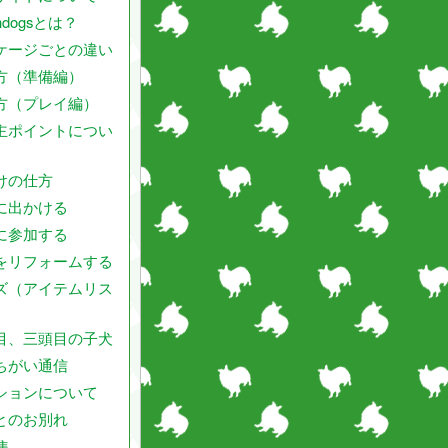
endogsとは？
ケージごとの違い
方（準備編）
方（プレイ編）
主ポイントについ
けの仕方
に出かける
に参加する
をリフォームする
ズ（アイテムリス
目、三頭目の子犬
ちがい通信
ションについて
とのお別れ
集