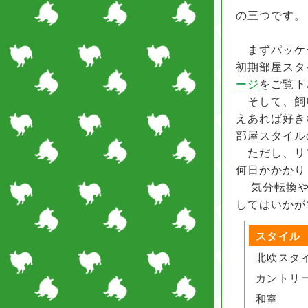
の三つです。
まずパッケ
初期部屋スタ
ージ
をご覧下
そして、飼
えあれば好き
部屋スタイル
ただし、リ
何日かかかり
気分転換や
してはいかが
スタイル
北欧スタ
カントリ
和室