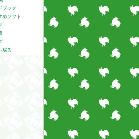
ドブック
すめソフト
ク
板
グ
へ戻る