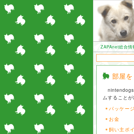
ZAPAnet総合
部屋を
nintend
ムすることが
パッケー
お金
飼い主ポ