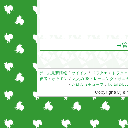
→管
ゲーム最新情報
/
ウイイレ
/
ドラクエ
/
ドラクエ
伝説
/
ポケモン
/
大人のDSトレーニング
/
オエ
/
おはようチューブ
/
keitai24.
Copyright(C) s