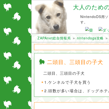
大人のためのni
NintendoD
す。
ZAPAnet総合情報局
＞
nintendogs攻略
二頭目、三頭目の子犬
二頭目、三頭目の子犬
1.ケンネルで子犬を買う
2.頭数が多い場合は、ドッグホ