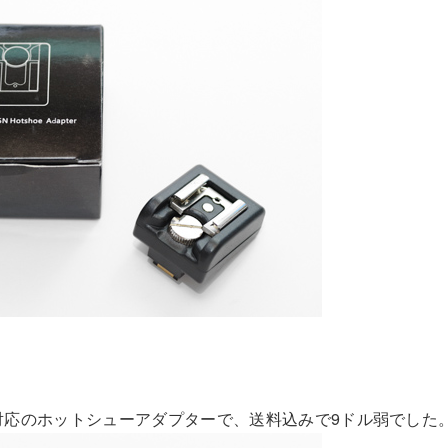
-3系対応のホットシューアダプターで、送料込みで9ドル弱でした