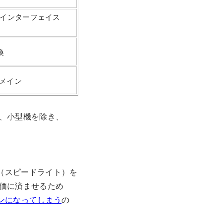
用インターフェイス
換
メイン
、小型機を除き、
ュ（スピードライト）を
価に済ませるため
インになってしまう
の