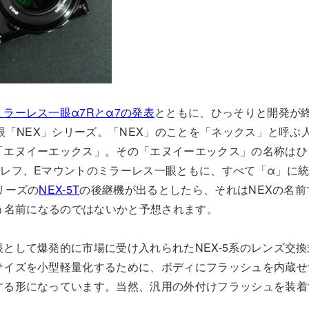
ラーレス一眼α7Rとα7の発表
とともに、ひっそりと開発が
一眼「NEX」シリーズ。「NEX」のことを「ネックス」と呼
「エヌイーエックス」。その「エヌイーエックス」の名称はひ
眼レフ、Eマウントのミラーレス一眼ともに、すべて「α」に
リーズの
NEX-5T
の後継機が出るとしたら、それはNEXの名前
いう名前になるのではないかと予想されます。
として爆発的に市場に受け入れられたNEX-5系のレンズ交
サイズを小型軽量化するために、ボディにフラッシュを内蔵せ
する形になっています。当然、汎用の外付けフラッシュを装着