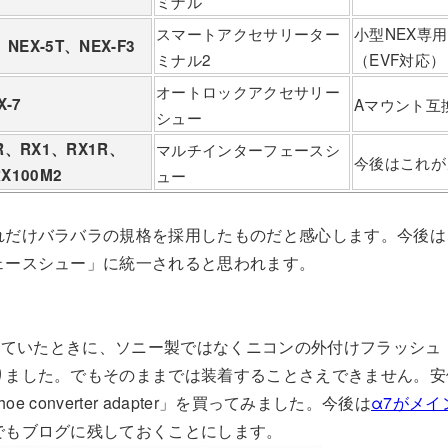
ミナル
スマートアクセサリーター
小型NEX専
、NEX-5T、NEX-F3
ミナル2
（EVF対応）
オートロックアクセサリー
X-7
Aマウント互
シュー
R、RX1、RX1R、
マルチインターフェースシ
今後はこれが
X100M2
ュー
れだけバラバラの規格を採用したものだと感心します。今後は
ェースシュー」に統一されると思われます。
使っていたときに、ソニー製ではなくニコンの外付けフラッシ
りました。でもそのままでは装着することさえできません。安
oe converter adapter」を買ってみました。今後は
α7がメ
でもブログに残しておくことにします。