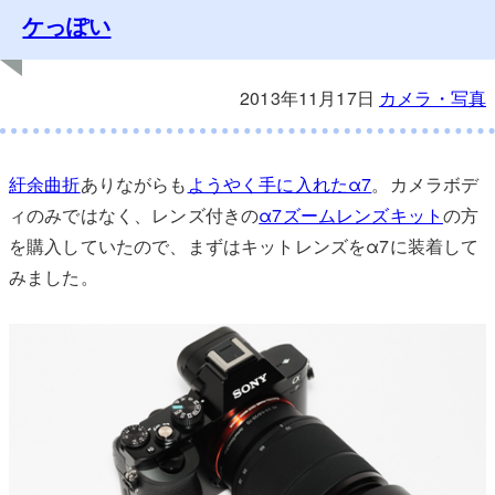
ケっぽい
2013年11月17日
カメラ・写真
紆余曲折
ありながらも
ようやく手に入れたα7
。カメラボデ
ィのみではなく、レンズ付きの
α7ズームレンズキット
の方
を購入していたので、まずはキットレンズをα7に装着して
みました。