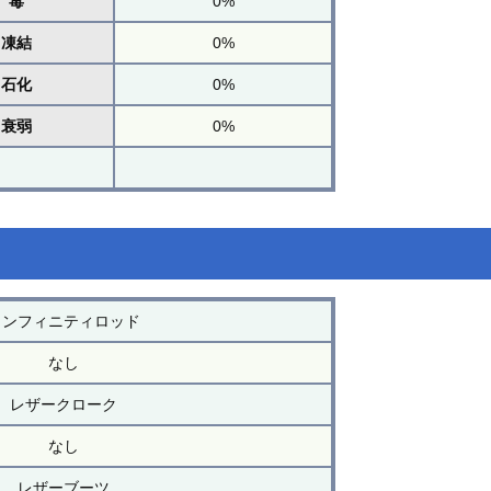
毒
0%
凍結
0%
石化
0%
衰弱
0%
インフィニティロッド
なし
レザークローク
なし
レザーブーツ