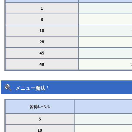
1
8
16
28
45
48
メニュー魔法
†
習得レベル
5
10