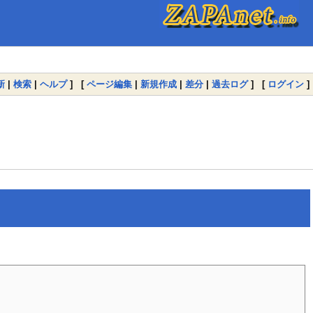
新
|
検索
|
ヘルプ
] [
ページ編集
|
新規作成
|
差分
|
過去ログ
] [
ログイン
]