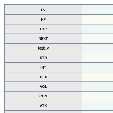
LV
HP
EXP
NEXT
解放LV
STR
INT
DEX
AGL
CON
ATK