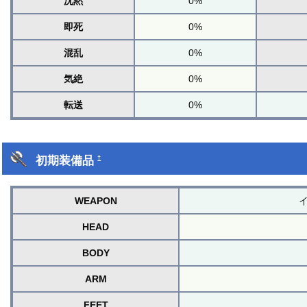
沈黙
0%
即死
0%
混乱
0%
気絶
0%
転送
0%
初期装備品
†
WEAPON
HEAD
BODY
ARM
FEET