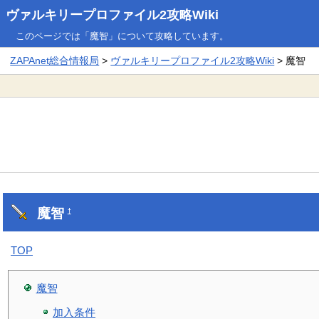
ヴァルキリープロファイル2攻略Wiki
このページでは「魔智」について攻略しています。
ZAPAnet総合情報局
>
ヴァルキリープロファイル2攻略Wiki
> 魔智
魔智
†
TOP
魔智
加入条件