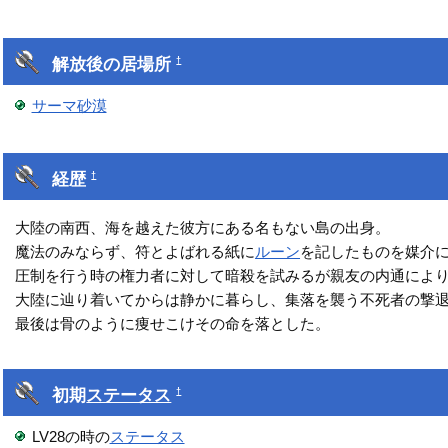
解放後の居場所
†
サーマ砂漠
経歴
†
大陸の南西、海を越えた彼方にある名もない島の出身。
魔法のみならず、符とよばれる紙に
ルーン
を記したものを媒介
圧制を行う時の権力者に対して暗殺を試みるが親友の内通によ
大陸に辿り着いてからは静かに暮らし、集落を襲う不死者の撃
最後は骨のように痩せこけその命を落とした。
初期
ステータス
†
LV28の時の
ステータス