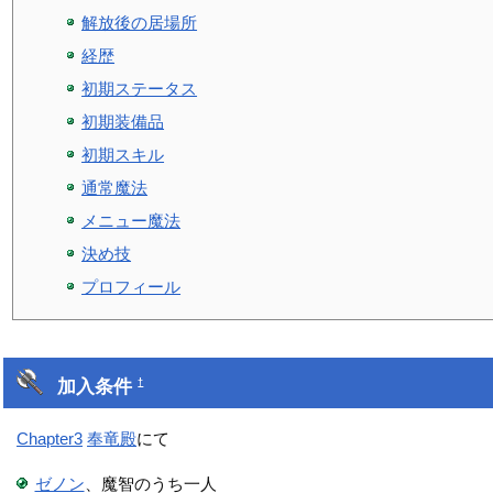
解放後の居場所
経歴
初期ステータス
初期装備品
初期スキル
通常魔法
メニュー魔法
決め技
プロフィール
加入条件
†
Chapter3
奉竜殿
にて
ゼノン
、魔智のうち一人