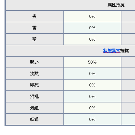
属性抵抗
炎
0%
雷
0%
聖
0%
状態異常
抵抗
呪い
50%
沈黙
0%
即死
0%
混乱
0%
気絶
0%
転送
0%