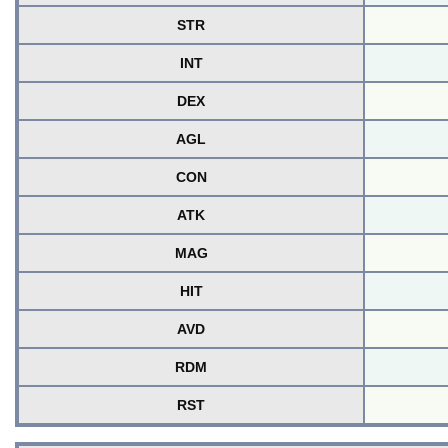
STR
INT
DEX
AGL
CON
ATK
MAG
HIT
AVD
RDM
RST