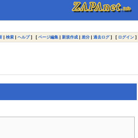
新
|
検索
|
ヘルプ
] [
ページ編集
|
新規作成
|
差分
|
過去ログ
] [
ログイン
]