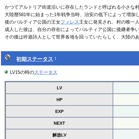
かつてアルトリア街道沿いに存在したランドと呼ばれる小さな
大陸暦581年に始まった1年戦争当時、治安の低下によって増加
後のパルティア公国の王女
フィレス
王女に発見され、村の唯一
成人した彼は、自分の存在によってパルティア公国に後継者争い
その後は吟遊詩人として世界各地を回っていたらしく、大陸の
初期
ステータス
†
LV15の時の
ステータス
LV
HP
EXP
NEXT
解放LV