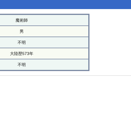
魔術師
男
不明
大陸歴573年
不明