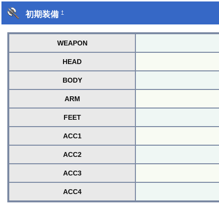
初期装備
†
WEAPON
HEAD
BODY
ARM
FEET
ACC1
ACC2
ACC3
ACC4