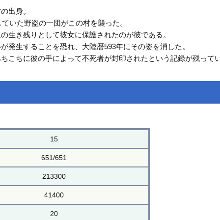
村の出身。
していた野盗の一団がこの村を襲った。
人の生き残りとして彼女に保護されたのが彼である。
が発生することを恐れ、大陸暦593年にその姿を消した。
あちこちに彼の手によって不死者が封印されたという記録が残って
15
651/651
213300
41400
20