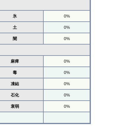
氷
0%
土
0%
闇
0%
麻痺
0%
毒
0%
凍結
0%
石化
0%
衰弱
0%