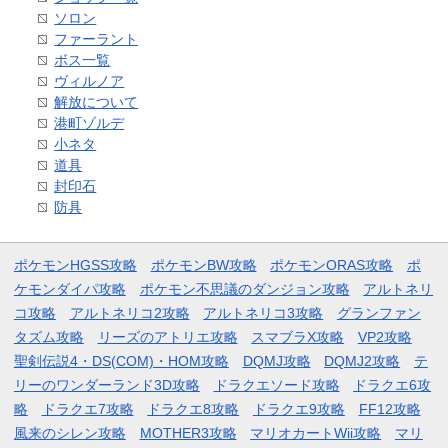
ソロン
ファーラント
ボス一覧
ヴィルノア
解放について
港町ゾルデ
小ネタ
道具
封印石
防具
ポケモンHGSS攻略
ポケモンBW攻略
ポケモンORAS攻略
ポ
ケモンダイパ攻略
ポケモン不思議のダンジョン攻略
アルトネリ
コ攻略
アルトネリコ2攻略
アルトネリコ3攻略
グランファン
タズム攻略
リーズのアトリエ攻略
スマブラX攻略
VP2攻略
聖剣伝説4・DS(COM)・HOM攻略
DQMJ攻略
DQMJ2攻略
テ
リーのワンダーランド3D攻略
ドラクエソード攻略
ドラクエ6攻
略
ドラクエ7攻略
ドラクエ8攻略
ドラクエ9攻略
FF12攻略
風来のシレン攻略
MOTHER3攻略
マリオカートWii攻略
マリ