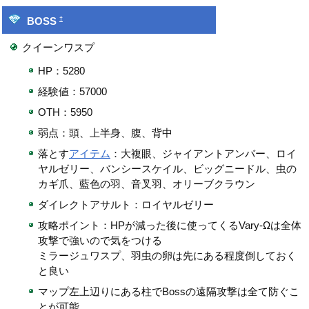
†
BOSS
クイーンワスプ
HP：5280
経験値：57000
OTH：5950
弱点：頭、上半身、腹、背中
落とす
アイテム
：大複眼、ジャイアントアンバー、ロイ
ヤルゼリー、バンシースケイル、ビッグニードル、虫の
カギ爪、藍色の羽、音叉羽、オリーブクラウン
ダイレクトアサルト：ロイヤルゼリー
攻略ポイント：HPが減った後に使ってくるVary-Ωは全体
攻撃で強いので気をつける
ミラージュワスプ、羽虫の卵は先にある程度倒しておく
と良い
マップ左上辺りにある柱でBossの遠隔攻撃は全て防ぐこ
とが可能。