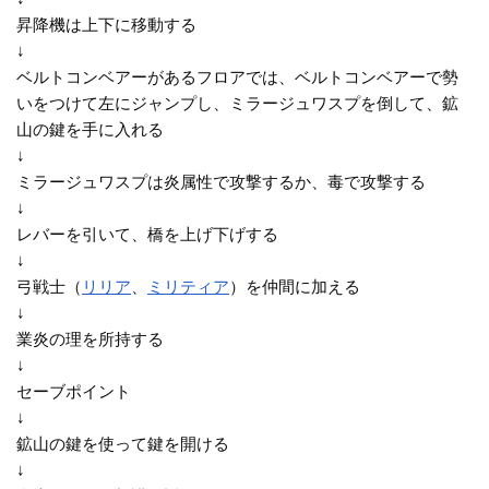
昇降機は上下に移動する
↓
ベルトコンベアーがあるフロアでは、ベルトコンベアーで勢
いをつけて左にジャンプし、ミラージュワスプを倒して、鉱
山の鍵を手に入れる
↓
ミラージュワスプは炎属性で攻撃するか、毒で攻撃する
↓
レバーを引いて、橋を上げ下げする
↓
弓戦士（
リリア
、
ミリティア
）を仲間に加える
↓
業炎の理を所持する
↓
セーブポイント
↓
鉱山の鍵を使って鍵を開ける
↓