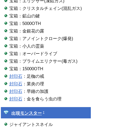
宝箱：エリクサー(凍結ガス)
宝箱：クリスタルチェイン(混乱ガス)
宝箱：鉱山の鍵
宝箱：5000OTH
宝箱：金銀花の露
宝箱：アノイントクローク(爆発)
宝箱：小人の霊薬
宝箱：オーバードライブ
宝箱：プライムエリクサー(毒ガス)
宝箱：15000OTH
封印石
：足枷の戒
封印石
：業炎の理
封印石
：早鐘の加護
封印石
：金を食らう虫の理
†
出現
モンスター
ジャイアントスネイル