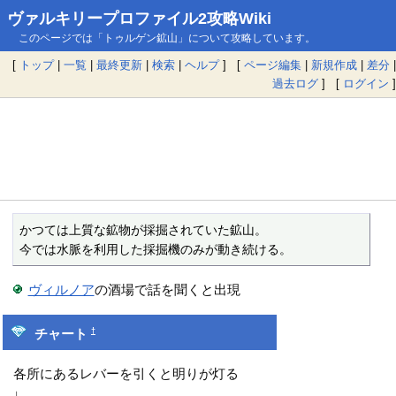
ヴァルキリープロファイル2攻略Wiki
このページでは「トゥルゲン鉱山」について攻略しています。
[
トップ
|
一覧
|
最終更新
|
検索
|
ヘルプ
] [
ページ編集
|
新規作成
|
差分
|
過去ログ
] [
ログイン
]
かつては上質な鉱物が採掘されていた鉱山。

今では水脈を利用した採掘機のみが動き続ける。
ヴィルノア
の酒場で話を聞くと出現
†
チャート
各所にあるレバーを引くと明りが灯る
↓