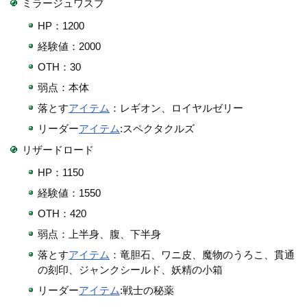
ミラージュワスプ
HP：1200
経験値：2000
OTH：30
弱点：本体
落とす
アイテム
：レギオン、ロイヤルゼリー
リーダー
アイテム
:スペクタクルズ
リザードロード
HP：1150
経験値：1550
OTH：420
弱点：上半身、腹、下半身
落とす
アイテム
：竜胆石、ワニ皮、魔物のうろこ、貫通
の刻印、ジャンクシールド、妖精の小箱
リーダー
アイテム
:戦士の秘薬