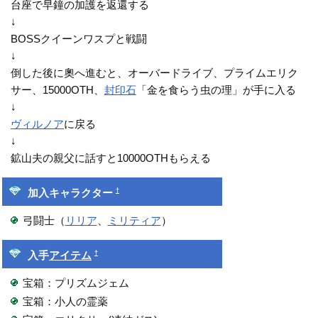
台座で早鐘の加護を返還する
↓
BOSSクイーンワスプと戦闘
↓
倒した後に奧へ進むと、オーバードライブ、プライムエリク
サー、15000OTH、
封印石
「金を食らう虫の理」が手に入る
↓
ヴィルノア
に戻る
↓
鉱山夫の親父に話すと10000OTHもらえる
†
加入キャラクター
弓闘士（
リリア
、
ミリティア
）
†
入手
アイテム
宝箱：プリズムジェム
宝箱：小人の霊薬