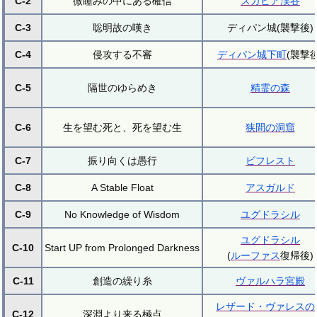
C-2
微睡みの中にある確信
スカビア渓谷
C-3
聡明故の嘆き
ディパン城(襲撃後)
C-4
侵攻する不審
ディパン城下町
(襲撃後
C-5
隔世のゆらめき
精霊の森
C-6
生を望む死と、死を望む生
狭間の洞窟
C-7
振り向くは愚行
ビフレスト
C-8
A Stable Float
アスガルド
C-9
No Knowledge of Wisdom
ユグドラシル
ユグドラシル
C-10
Start UP from Prolonged Darkness
(
ルーファス
復帰後)
C-11
創造の繰り糸
ヴァルハラ宮殿
レザード・ヴァレスの
C-12
深淵より来る極点