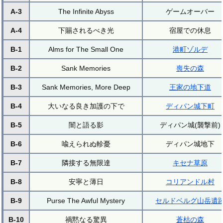
A-3
The Infinite Abyss
ゲームオーバー
A-4
下賜されるべき光
宿屋での休息
B-1
Alms for The Small One
港町ゾルデ
B-2
Sank Memories
喪失の森
B-3
Sank Memories, More Deep
王家の地下道
B-4
大いなる良き加護の下で
ディパン城下町
B-5
闇と語る影
ディパン城(襲撃前)
B-6
喩えられぬ軫憂
ディパン城地下
B-7
隣接する無限達
キセナ草原
B-8
安寧と薄日
コリアンドル村
B-9
Purse The Awful Mystery
セルドベルグ山岳遺
B-10
禍黙なる驚異
蒼枯の森