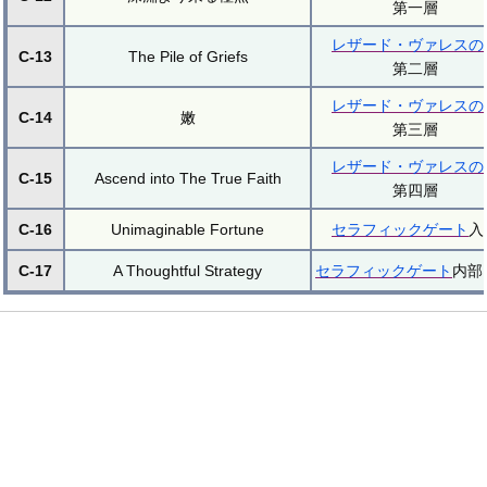
第一層
レザード・ヴァレスの
C-13
The Pile of Griefs
第二層
レザード・ヴァレスの
C-14
嫩
第三層
レザード・ヴァレスの
C-15
Ascend into The True Faith
第四層
C-16
Unimaginable Fortune
セラフィックゲート
入
C-17
A Thoughtful Strategy
セラフィックゲート
内部 