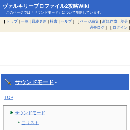
ヴァルキリープロファイル2攻略Wiki
このページでは「サウンドモード」について攻略しています。
[
トップ
|
一覧
|
最終更新
|
検索
|
ヘルプ
] [
ページ編集
|
新規作成
|
差分
|
過去ログ
] [
ログイン
]
サウンドモード
†
TOP
サウンドモード
曲リスト