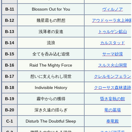
B-11
Blossom Out for You
ヴィルノア
B-12
幾星霜もの黙想
アウドゥーラ水上神
B-13
浅薄者の妄進
トゥルゲン鉱山
B-14
流浪
カルスタッド
B-15
全てを呑み込む追憶
サーマ砂漠
B-16
Raid The Mighty Force
スルス火山洞窟
B-17
想いに支えられし現世
クレルモンフェラン
B-18
Indivisible History
クローサス森林遺跡
B-19
霧中からの獲得
昏き妄執の館
B-20
深き久遠の揺らぎ
竜の墓場
C-1
Disturb The Doubtful Sleep
奉竜殿