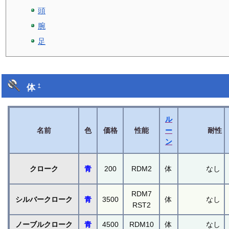
頭
腕
足
体
†
ル
名前
色
価格
性能
ー
耐性
ン
クローク
青
200
RDM2
体
なし
RDM7
シルバークローク
青
3500
体
なし
RST2
ノーブルクローク
青
4500
RDM10
体
なし