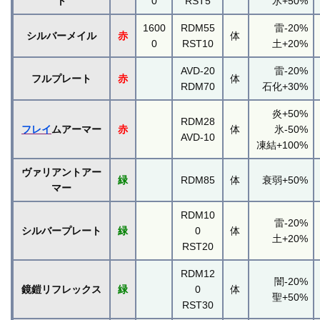
ト
0
RST5
氷+50%
1600
RDM55
雷-20%
シルバーメイル
赤
体
0
RST10
土+20%
AVD-20
雷-20%
フルプレート
赤
体
RDM70
石化+30%
炎+50%
RDM28
フレイ
ムアーマー
赤
体
氷-50%
AVD-10
凍結+100%
ヴァリアントアー
緑
RDM85
体
衰弱+50%
マー
RDM10
雷-20%
シルバープレート
緑
0
体
土+20%
RST20
RDM12
闇-20%
鏡鎧リフレックス
緑
0
体
聖+50%
RST30