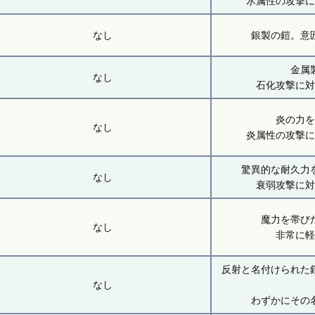
氷属性の攻撃
なし
銀製の鎧。意
金属
なし
石化攻撃に
炎の力
なし
炎属性の攻撃
驚異的な耐久力
なし
衰弱攻撃に
魔力を帯び
なし
非常に
反射と名付けられた
なし
わずかにその