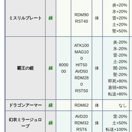
炎+20%
氷+20%
RDM90
ミスリルプレート
緑
体
雷+20%
RST40
土+20%
聖+50%
炎-20%
ATK100
氷-20%
MAG10
雷-20%
0
土-20%
8000
HIT50
覇王の鎧
緑
体
闇-20%
00
AVD50
聖-20%
RDM28
即死+80%
0
衰弱+80%
RST50
転送+80%
ドラゴンアーマー
緑
RDM62
体
なし
AVD20
雷-20%
幻衣ミラージュロ
緑
RDM32
体
土+50%
ーブ
RST6
転送+100%