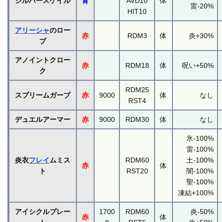
シルバースケイル
青
AVD10
体
雷-20%
HIT10
アリーシャ
のロー
赤
RDM3
体
炎+30%
ブ
アノイントクロー
赤
RDM18
体
呪い+50%
ク
RDM25
スプリームガーブ
赤
9000
体
なし
RST4
デュエルアーマー
赤
9000
RDM30
体
なし
氷-100%
雷-100%
炎衣
フレイ
ムミス
RDM60
土-100%
赤
体
ト
RST20
闇-100%
聖-100%
凍結+100%
アイシクルプレー
1700
RDM60
炎-50%
赤
体