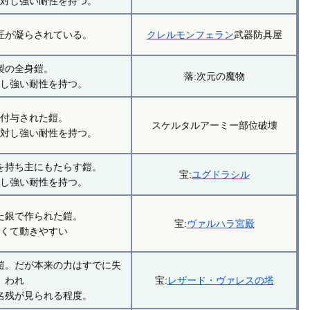
に対し強い耐性を持つ。
匠が凝らされている。
クレルモンフェラン
武器防具屋
製の全身鎧。
落:次元の魔物
対し強い耐性を持つ。
を付与された鎧。
スケルタルアーミー部位破壊
に対し強い耐性を持つ。
を持ち主にもたらす鎧。
宝:
ユグドラシル
対し強い耐性を持つ。
た銀で作られた鎧。
宝:
ヴァルハラ宮殿
軽くて動きやすい
鎧。だが本来の力はすでに失
われ
宝:
レザード・ヴァレスの塔
名残が見られる程度。