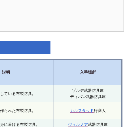
説明
入手場所
ゾルデ武器防具屋
布している布製防具。
ディパン武器防具屋
で作られた布製防具。
カルスタッド
行商人
が身に着ける布製防具。
ヴィルノア
武器防具屋