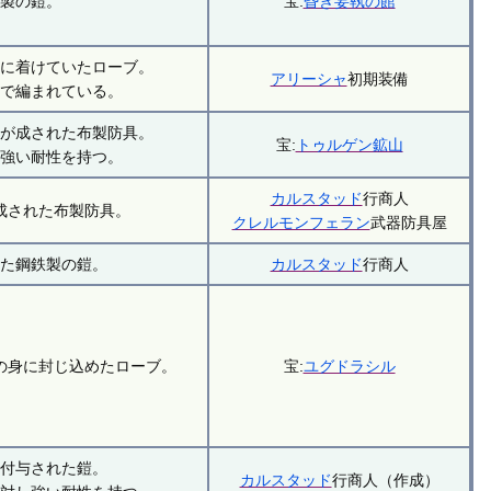
鉄製の鎧。
宝:
昏き妄執の館
身に着けていたローブ。
アリーシャ
初期装備
材で編まれている。
めが成された布製防具。
宝:
トゥルゲン鉱山
し強い耐性を持つ。
カルスタッド
行商人
成された布製防具。
クレルモンフェラン
武器防具屋
れた鋼鉄製の鎧。
カルスタッド
行商人
の身に封じ込めたローブ。
宝:
ユグドラシル
を付与された鎧。
カルスタッド
行商人（作成）