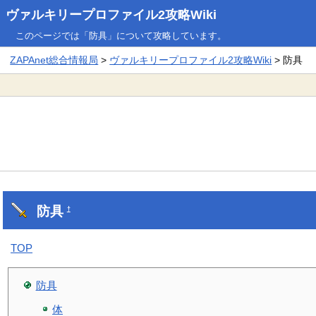
ヴァルキリープロファイル2攻略Wiki
このページでは「防具」について攻略しています。
ZAPAnet総合情報局
>
ヴァルキリープロファイル2攻略Wiki
> 防具
防具
†
TOP
防具
体