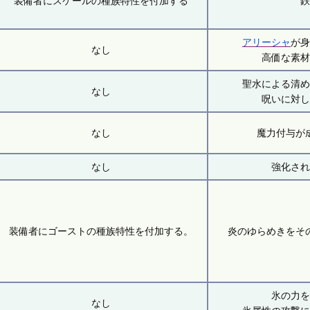
装備者にスケールの種族特性を付加する
アリーシャ
が
なし
高価な素
聖水による清
なし
呪いに対
なし
魔力付与が
なし
強化さ
装備者にゴーストの種族特性を付加する。
炎のゆらめきをそ
氷の力
なし