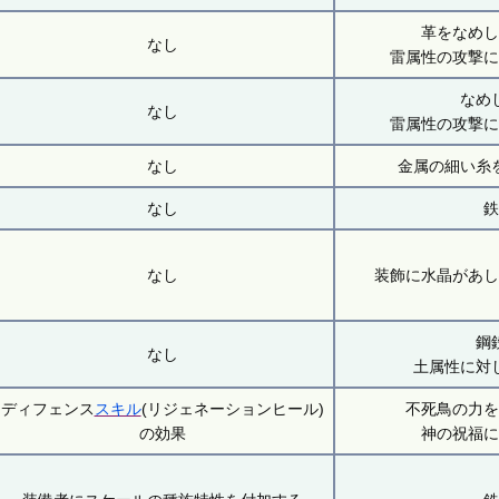
革をなめ
なし
雷属性の攻撃
なめ
なし
雷属性の攻撃
なし
金属の細い糸
なし
なし
装飾に水晶があ
鋼
なし
土属性に対
ディフェンス
スキル
(リジェネーションヒール)
不死鳥の力
の効果
神の祝福