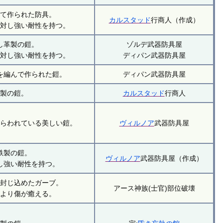
して作られた防具。
カルスタッド
行商人（作成）
に対し強い耐性を持つ。
し革製の鎧。
ゾルデ武器防具屋
に対し強い耐性を持つ。
ディパン武器防具屋
を編んで作られた鎧。
ディパン武器防具屋
鉄製の鎧。
カルスタッド
行商人
しらわれている美しい鎧。
ヴィルノア
武器防具屋
鉄製の鎧。
ヴィルノア
武器防具屋（作成）
し強い耐性を持つ。
を封じ込めたガーブ。
アース神族(士官)部位破壊
により傷が癒える。