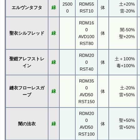
2500
RDM55
土+20%
エルヴンタフタ
緑
体
0
RST10
雷-20%
RDM16
0
闇-50%
聖衣シルフレッド
緑
体
AVD100
聖+20%
RST80
RDM20
聖鎧アレフストレ
土＋100%
緑
0
体
イン
毒+100%
RST40
RDM35
縫衣フローレスガ
0
土-20%
緑
体
ーブ
AVD50
雷+50%
RST150
RDM20
0
聖+50%
闇の法衣
緑
体
AVD50
雷+50%
RST100