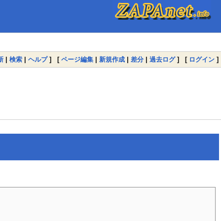
新
|
検索
|
ヘルプ
] [
ページ編集
|
新規作成
|
差分
|
過去ログ
] [
ログイン
]