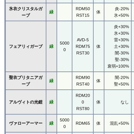
氷衣クリスタルガ
RDM50
炎-20%
緑
体
ーブ
RST15
氷+50%
炎+30%
氷+30%
AVD-5
雷+30%
5000
フェアリィガーブ
緑
RDM75
体
土+30%
0
RST30
闇-30%
聖-30%
衰弱+100%
聖衣ブリタニアガ
RDM90
闇-20%
緑
体
ーブ
RST40
聖+50%
RDM20
アルヴィトの光鎧
緑
0
体
なし
RST80
5000
ヴァローアーマー
緑
RDM65
体
混乱+50%
0