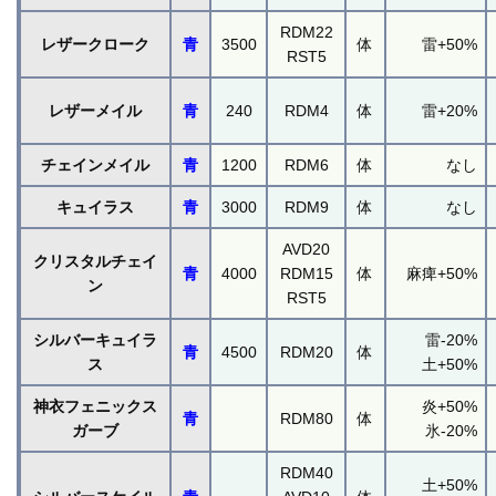
RDM22
レザークローク
青
3500
体
雷+50%
RST5
レザーメイル
青
240
RDM4
体
雷+20%
チェインメイル
青
1200
RDM6
体
なし
キュイラス
青
3000
RDM9
体
なし
AVD20
クリスタルチェイ
青
4000
RDM15
体
麻痺+50%
ン
RST5
シルバーキュイラ
雷-20%
青
4500
RDM20
体
ス
土+50%
神衣フェニックス
炎+50%
青
RDM80
体
ガーブ
氷-20%
RDM40
土+50%