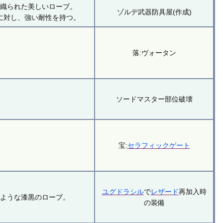
り織られた美しいローブ。
ゾルデ武器防具屋(作成)
に対し、強い耐性を持つ。
落:ヴォータン
ソードマスター部位破壊
宝:
セラフィックゲート
ユグドラシル
で
レザード
再加入時
たような漆黒のローブ。
の装備