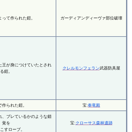
よって作られた鎧。
ガーディアンディーヴァ部位破壊
た王が身につけていたとされ
クレルモンフェラン
武器防具屋
る鎧。
で作られた鎧。
宝:
奉竜殿
れ、ブレているかのような錯
覚を
宝:
クローサス森林遺跡
起こすローブ。