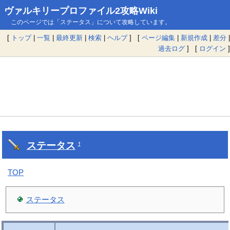
ヴァルキリープロファイル2攻略Wiki
このページでは「ステータス」について攻略しています。
[
トップ
|
一覧
|
最終更新
|
検索
|
ヘルプ
] [
ページ編集
|
新規作成
|
差分
|
過去ログ
] [
ログイン
]
ステータス
†
TOP
ステータス