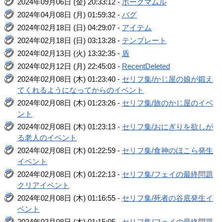
2024年09月06日 (金) 20:33:12 -
ボーグマムル
2024年04月08日 (月) 01:59:32 -
バグ
2024年02月18日 (日) 04:29:07 -
アイテム
2024年02月18日 (日) 03:13:28 -
テンプレート
2024年02月13日 (火) 13:32:35 -
盾
2024年02月12日 (月) 22:45:03 -
RecentDeleted
2024年02月08日 (木) 01:23:40 -
セリフ集/かじ屋の娘が鍛え
てくれるようになってからのイベント
2024年02月08日 (木) 01:23:26 -
セリフ集/旅のかじ屋のイベ
ント
2024年02月08日 (木) 01:23:13 -
セリフ集/おにぎりを欲しが
る老人のイベント
2024年02月08日 (木) 01:22:59 -
セリフ集/食神のほこら発生
イベント
2024年02月08日 (木) 01:22:13 -
セリフ集/フェイの最終問題
クリアイベント
2024年02月08日 (木) 01:16:55 -
セリフ集/死者の谷底発生イ
ベント
2024年02月08日 (木) 01:15:05 -
セリフ集/フェイの最終問題