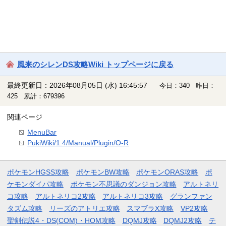
風来のシレンDS攻略Wiki トップページに戻る
最終更新日：2026年08月05日 (水) 16:45:57
今日：340 昨日：
425 累計：679396
関連ページ
MenuBar
PukiWiki/1.4/Manual/Plugin/O-R
ポケモンHGSS攻略
ポケモンBW攻略
ポケモンORAS攻略
ポ
ケモンダイパ攻略
ポケモン不思議のダンジョン攻略
アルトネリ
コ攻略
アルトネリコ2攻略
アルトネリコ3攻略
グランファン
タズム攻略
リーズのアトリエ攻略
スマブラX攻略
VP2攻略
聖剣伝説4・DS(COM)・HOM攻略
DQMJ攻略
DQMJ2攻略
テ