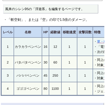
風来のシレンDSの「浮遊系」を編集するページです。
・「斬空剣」、または『空』の印で1.5倍のダメージ。
レベル
名称
HP
経験値
移動速度
攻撃回数
特徴
・
草・
1
カラカラペンペン
16
12
1
1
・「電
・次の
・同上
2
パタパタペンペン
30
60
1
1
・対象
・同上
3
バババペンペン
45
250
1
1
・対象
・同上
4
ゴゴゴペンペン
80
1100
1
1
・ジェ