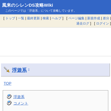
風来のシレンDS攻略Wiki
このページでは「浮遊系」について攻略しています。
[
トップ
|
一覧
|
最終更新
|
検索
|
ヘルプ
] [
ページ編集
|
新規作成
|
差分
|
過去ログ
] [
ログイン
]
浮遊系
†
TOP
浮遊系
コメント