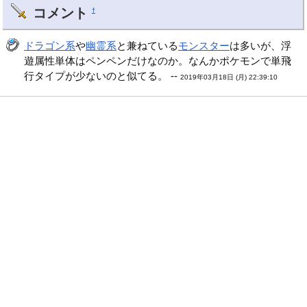
コメント
†
ドラゴン系
や
幽霊系
と兼ねている
モンスター
は多いが、浮
遊属性単体はペンペンだけなのか。なんかポケモンで単飛
行タイプが少ないのと似てる。 --
2019年03月18日 (月) 22:39:10