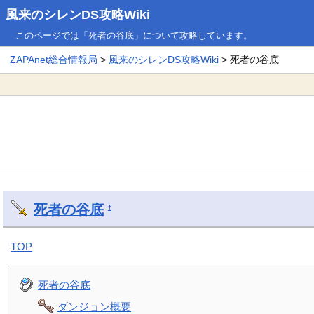
風来のシレンDS攻略Wiki
このページでは「死者の谷底」について攻略しています。
ZAPAnet総合情報局
>
風来のシレンDS攻略Wiki
> 死者の谷底
死者の谷底
†
TOP
死者の谷底
ダンジョン概要