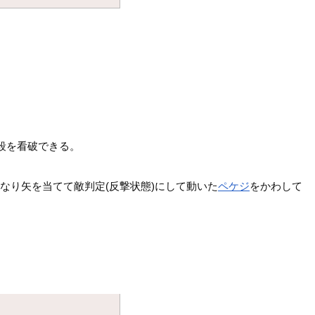
段を看破できる。
なり矢を当てて敵判定(反撃状態)にして動いた
ペケジ
をかわして