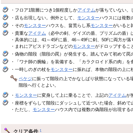
・フロア1階層につき1個程度しか
アイテム
が落ちていない。
・店も出現しない。例外として、
モンスター
ハウスには複数
・その
モンスター
ハウスも、畠荒らし系
モンスター
がいると
・貴重な
アイテム
（必中の剣、ゲイズの盾、プリズムの盾）は
・具体的には、41～45Fに盾、46～49Fに剣、50Fに両
・まれにアビスドラゴンなどの
モンスター
がドロップするこ
・偽物の階段（階段の罠）が発生する。踏んでみて初めて罠
・「ワナ師の腕輪」を装備する、「カラクロイド系の肉」を
・一時しのぎの杖を
モンスター
に振れば、本物の階段の上に
ペケジ
に振って階段の上でかなしばり状態になっている場
階段へ行くとよい。
・
モンスター
に変身して上に乗ることで、上記の
アイテム
が
・座標をずらして階段にダッシュして近づいた場合、斜めで
・ただし、
モンスター
ハウス内では複数の偽階段が出現する
クリア条件
†