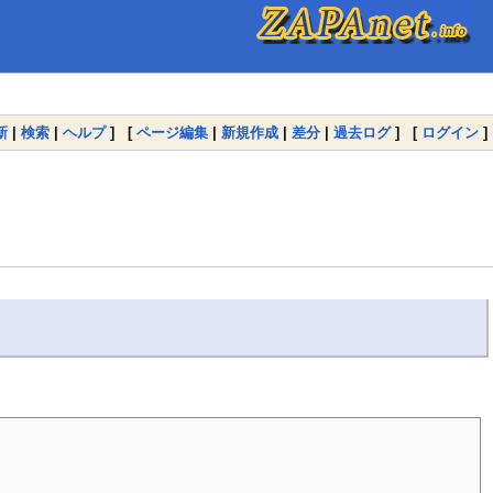
新
|
検索
|
ヘルプ
] [
ページ編集
|
新規作成
|
差分
|
過去ログ
] [
ログイン
]