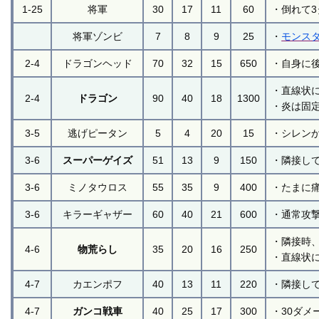
1-25
将軍
30
17
11
60
・倒れて
将軍ゾンビ
7
8
9
25
・
モンス
2-4
ドラゴンヘッド
70
32
15
650
・自身に
・直線状
2-4
ドラゴン
90
40
18
1300
・炎は固
3-5
逃げピータン
5
4
20
15
・シレン
3-6
スーパーゲイズ
51
13
9
150
・隣接し
3-6
ミノタウロス
55
35
9
400
・たまに
3-6
キラーギャザー
60
40
21
600
・通常攻
・隣接時
4-6
物荒らし
35
20
16
250
・直線状
4-7
カエンポフ
40
13
11
220
・隣接し
4-7
ガンコ戦車
40
25
17
300
・30ダメ