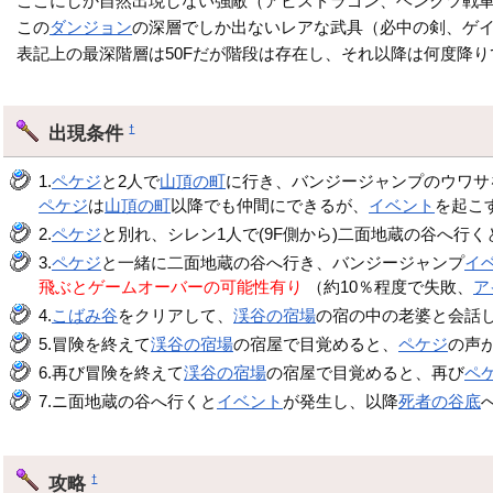
ここにしか自然出現しない強敵（アビスドラゴン、ヘンクツ戦
この
ダンジョン
の深層でしか出ないレアな武具（必中の剣、ゲ
表記上の最深階層は50Fだが階段は存在し、それ以降は何度降り
出現条件
†
1.
ペケジ
と2人で
山頂の町
に行き、バンジージャンプのウワサ
ペケジ
は
山頂の町
以降でも仲間にできるが、
イベント
を起こ
2.
ペケジ
と別れ、シレン1人で(9F側から)二面地蔵の谷へ行
3.
ペケジ
と一緒に二面地蔵の谷へ行き、バンジージャンプ
イ
飛ぶとゲームオーバーの可能性有り
（約10％程度で失敗、
ア
4.
こばみ谷
をクリアして、
渓谷の宿場
の宿の中の老婆と会話
5.冒険を終えて
渓谷の宿場
の宿屋で目覚めると、
ペケジ
の声
6.再び冒険を終えて
渓谷の宿場
の宿屋で目覚めると、再び
ペ
7.ニ面地蔵の谷へ行くと
イベント
が発生し、以降
死者の谷底
攻略
†