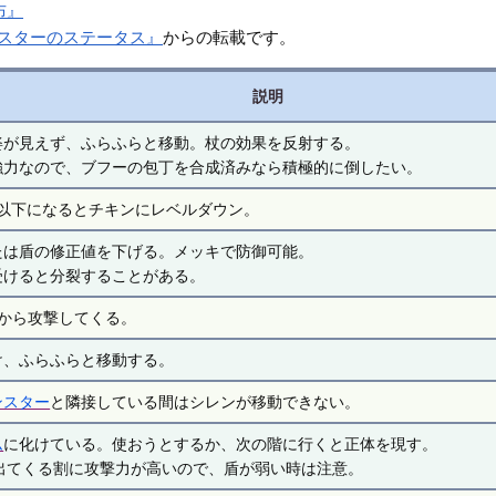
布』
ンスターのステータス』
からの転載です。
説明
姿が見えず、ふらふらと移動。杖の効果を反射する。
強力なので、ブフーの包丁を合成済みなら積極的に倒したい。
5以下になるとチキンにレベルダウン。
たは盾の修正値を下げる。メッキで防御可能。
受けると分裂することがある。
先から攻撃してくる。
け、ふらふらと移動する。
ンスター
と隣接している間はシレンが移動できない。
ム
に化けている。使おうとするか、次の階に行くと正体を現す。
ら出てくる割に攻撃力が高いので、盾が弱い時は注意。