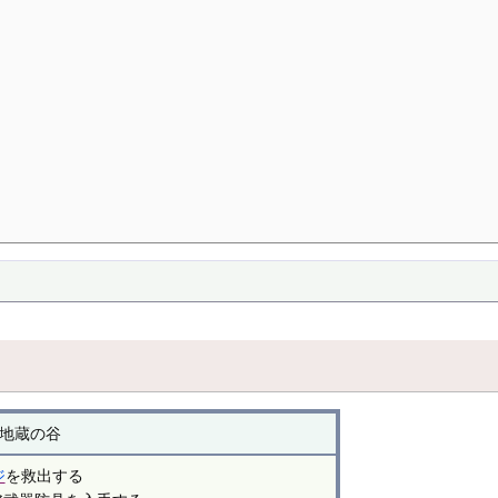
地蔵の谷
ジ
を救出する