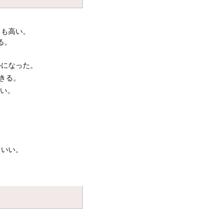
力も高い。
る。
ルになった。
きる。
ない。
といい。