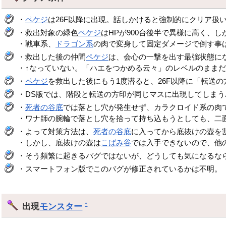
・
ペケジ
は26F以降に出現。話しかけると強制的にクリア扱
・救出対象の緑色
ペケジ
はHPが900台後半で異様に高く、
・戦車系、
ドラゴン系
の肉で変身して固定ダメージで倒す事
・救出した後の仲間
ペケジ
は、会心の一撃を出す最強状態にな
・↑なっていない。「ハエをつかめる云々」のレベルのまま
・
ペケジ
を救出した後にもう1度潜ると、26F以降に「転送
・DS版では、階段と転送の方印が同じマスに出現してしま
・
死者の谷底
では落とし穴が発生せず、カラクロイド系の肉
・ワナ師の腕輪で落とし穴を拾って持ち込もうとしても、二
・よって対策方法は、
死者の谷底
に入ってから底抜けの壺を
・しかし、底抜けの壺は
こばみ谷
では入手できないので、他
・そう頻繁に起きるバグではないが、どうしても気になるな
・スマートフォン版でこのバグが修正されているかは不明。
出現
モンスター
†