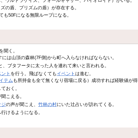
車、ウルトラゲイズ、フォールギャザー、バイオロイド）がいる。
イズの盾、プリズムの盾）が存在する。
ても50Fになる無限ループになる。
を聞く。
すには山頂の森林(7F側)から町へ入らなければならない。
くと、ブタフータに太った人を連れて来いと言われる。
ベント
を行う。飛ばなくても
イベント
は進む。
イテム
も所持金も全て無くなり宿場に戻る）成功すれば経験値が得
しておく。
が聞こえる。
ケジ
の声が聞こえ、
竹林の村
にいた辻占いが訪れてくる。
へ行けるようになる。