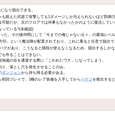
いになり脱出できる。
しかも鍛えた武器で攻撃しても1ダメージしか与えられないほど防御
は可能だが、次のフロアでは何事もなかったかのように復活してい
っている?(未確認)
だった。その後仲間にして「今までの俺じゃない云々」の最強レベ
の方印」という魔法陣が配置されており、これに乗ると任意で脱出で
うバグがあり、こうなると階段が使えなくなるため、脱出するしか
でも作ることはできない。
面地蔵の谷を通過する際に「こわれたワナ」になってしまう。
割り、落とし穴を発生させることのみ。
の
ダンジョン
から持ち帰る必要がある。
ら初回プレイで、3種のレア装備を入手してから
ペケジ
を救出する