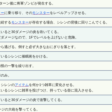
3ターン後に将軍ゾンビが発生する。
ター
に乗り移り、その
モンスター
をレベルアップさせる。
後続する
モンスター
が存在する場合、シレンの背後に回りこんでくる。
にいると30ダメージの炎を吹いてくる。
定ダメージなので、1Fでレベルを上げないと危険。
から逃げる。倒すと必ず大きなおにぎりを落とす。
ているシレンに催眠術をかける。
痛恨の一撃を繰り出す。
撃のみ。
、シレンの
アイテム
を何か1つ雑草に変化させる。
にいるシレンに雑草を投げつけ、持っている壺に混入させる。
ていると30ダメージの炎で攻撃してくる。
ージの大砲を撃ってくる。