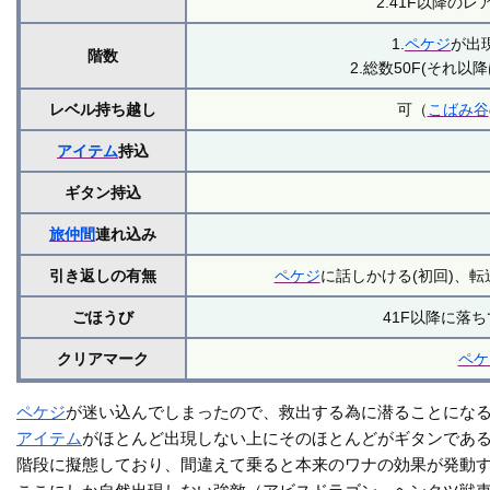
2.41F以降の
1.
ペケジ
が出
階数
2.総数50F(それ以
レベル持ち越し
可（
こばみ谷
アイテム
持込
ギタン持込
旅仲間
連れ込み
引き返しの有無
ペケジ
に話しかける(初回)、転
ごほうび
41F以降に落
クリアマーク
ペケ
ペケジ
が迷い込んでしまったので、救出する為に潜ることにな
アイテム
がほとんど出現しない上にそのほとんどがギタンであ
階段に擬態しており、間違えて乗ると本来のワナの効果が発動