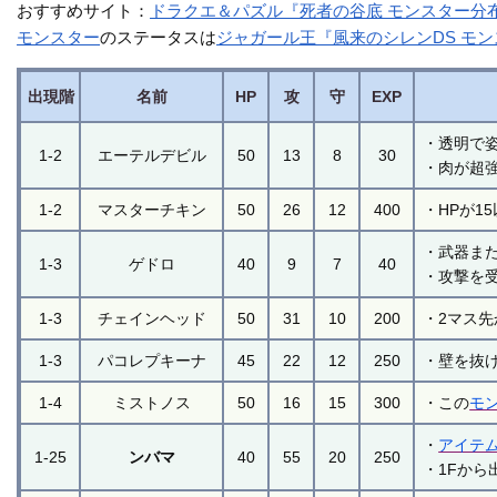
おすすめサイト：
ドラクエ＆パズル『死者の谷底 モンスター分
モンスター
のステータスは
ジャガール王『風来のシレンDS モ
出現階
名前
HP
攻
守
EXP
・透明で
1-2
エーテルデビル
50
13
8
30
・肉が超
1-2
マスターチキン
50
26
12
400
・HPが1
・武器ま
1-3
ゲドロ
40
9
7
40
・攻撃を
1-3
チェインヘッド
50
31
10
200
・2マス
1-3
パコレプキーナ
45
22
12
250
・壁を抜
1-4
ミストノス
50
16
15
300
・この
モ
・
アイテ
1-25
ンバマ
40
55
20
250
・1Fか