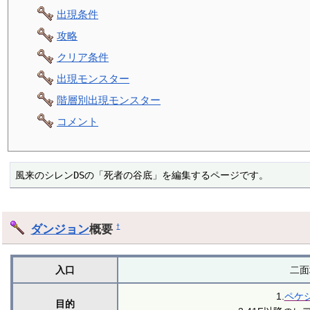
出現条件
攻略
クリア条件
出現モンスター
階層別出現モンスター
コメント
風来のシレンDSの「死者の谷底」を編集するページです。
ダンジョン
概要
†
入口
二面
1.
ペケ
目的