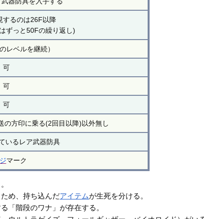
レア武器防具を入手する
現するのは26F以降
降はずっと50Fの繰り返し)
のレベルを継続）
可
可
可
送の方印に乗る(2回目以降)以外無し
ちているレア武器防具
ジ
マーク
る。
るため、持ち込んだ
アイテム
が生死を分ける。
する「階段のワナ」が存在する。