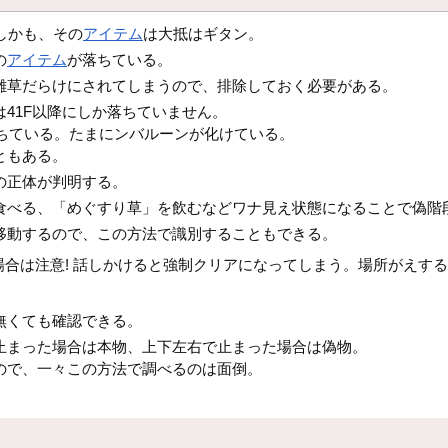
しかも、その
アイテム
は大抵はギタン。
の
アイテム
が落ちている。
雑草だらけにされてしまうので、排除しておく必要がある。
41F以降にしか落ちていません。
方が落ちている。たまにンバルーンが化けている。
ともある。
の正体が判明する。
食べる、「めぐすり草」を飲むなどワナ見え状態になることで偽階
移動するので、この方法で識別することもできる。
合は注意! 話しかけると強制クリアになってしまう。場所がえする
無くても確認できる。
止まった場合は本物、上下左右で止まった場合は偽物。
ので、一々この方法で調べるのは面倒。