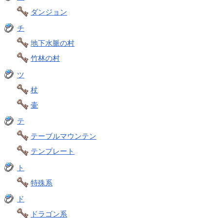
ダンジョン
チ
地下水脈の村
竹林の村
ツ
杖
壷
テ
テーブルマウンテン
テンプレート
ト
特殊系
ド
ドラゴン系