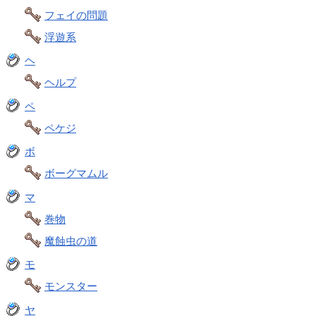
フェイの問題
浮遊系
ヘ
ヘルプ
ペ
ペケジ
ボ
ボーグマムル
マ
巻物
魔蝕虫の道
モ
モンスター
ヤ