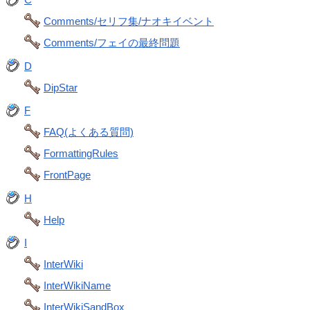
Comments/セリフ集/ナオキイベント
Comments/フェイの最終問題
D
DipStar
F
FAQ(よくある質問)
FormattingRules
FrontPage
H
Help
I
InterWiki
InterWikiName
InterWikiSandBox