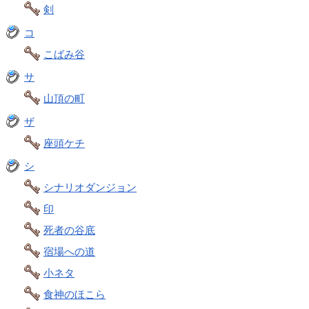
剣
コ
こばみ谷
サ
山頂の町
ザ
座頭ケチ
シ
シナリオダンジョン
印
死者の谷底
宿場への道
小ネタ
食神のほこら