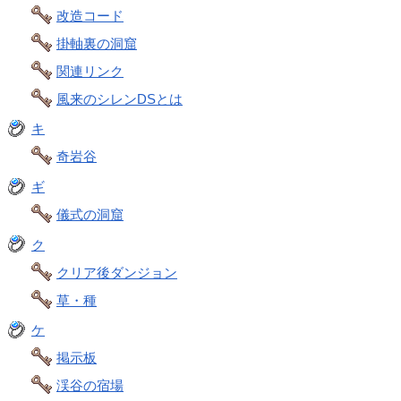
改造コード
掛軸裏の洞窟
関連リンク
風来のシレンDSとは
キ
奇岩谷
ギ
儀式の洞窟
ク
クリア後ダンジョン
草・種
ケ
掲示板
渓谷の宿場