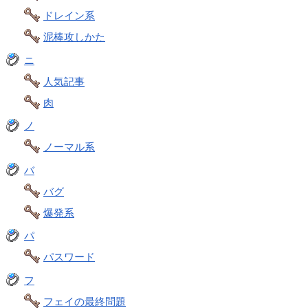
ドレイン系
泥棒攻しかた
ニ
人気記事
肉
ノ
ノーマル系
バ
バグ
爆発系
パ
パスワード
フ
フェイの最終問題