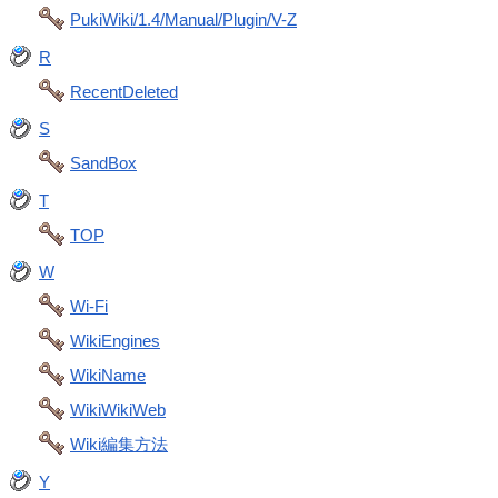
PukiWiki/1.4/Manual/Plugin/V-Z
R
RecentDeleted
S
SandBox
T
TOP
W
Wi-Fi
WikiEngines
WikiName
WikiWikiWeb
Wiki編集方法
Y