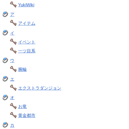
YukiWiki
ア
アイテム
イ
イベント
一ツ目系
ウ
腕輪
エ
エクストラダンジョン
オ
お竜
黄金都市
カ