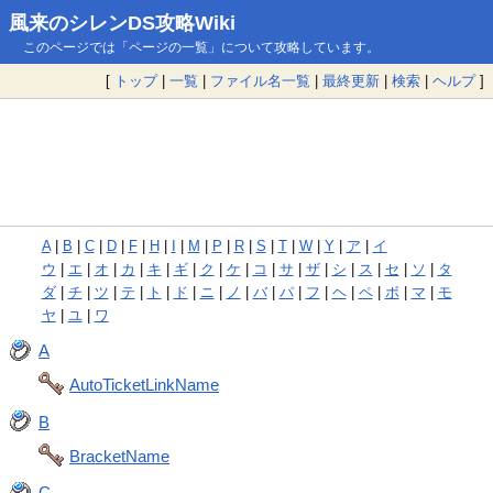
風来のシレンDS攻略Wiki
このページでは「ページの一覧」について攻略しています。
[
トップ
|
一覧
|
ファイル名一覧
|
最終更新
|
検索
|
ヘルプ
]
A
|
B
|
C
|
D
|
F
|
H
|
I
|
M
|
P
|
R
|
S
|
T
|
W
|
Y
|
ア
|
イ
ウ
|
エ
|
オ
|
カ
|
キ
|
ギ
|
ク
|
ケ
|
コ
|
サ
|
ザ
|
シ
|
ス
|
セ
|
ソ
|
タ
ダ
|
チ
|
ツ
|
テ
|
ト
|
ド
|
ニ
|
ノ
|
バ
|
パ
|
フ
|
ヘ
|
ペ
|
ボ
|
マ
|
モ
ヤ
|
ユ
|
ワ
A
AutoTicketLinkName
B
BracketName
C