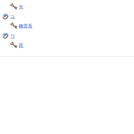
矢
ユ
幽霊系
ワ
罠