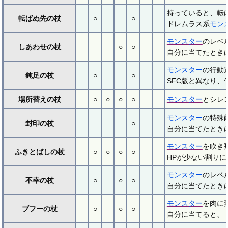
持っていると、転
転ばぬ先の杖
○
○
ドレムラス系
モン
モンスター
のレベ
しあわせの杖
○
○
自分に当てたときは
モンスター
の行動
鈍足の杖
○
○
SFC版と異なり、
場所替えの杖
○
○
○
○
モンスター
とシレ
モンスター
の特殊
封印の杖
○
自分に当てたとき
モンスター
を吹き
ふきとばしの杖
○
○
○
○
HPが少ない割りに
モンスター
のレベ
不幸の杖
○
○
○
自分に当てたとき
モンスター
を肉に
ブフーの杖
○
○
○
自分に当てると、