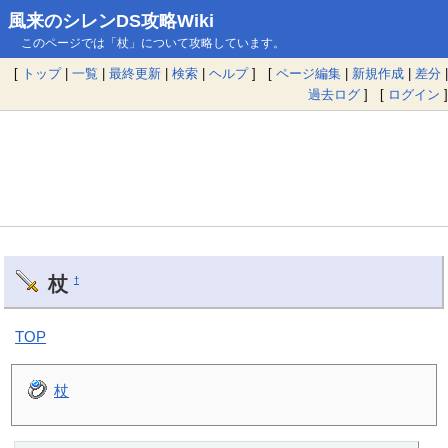
風来のシレンDS攻略Wiki
このページでは「杖」について攻略しています。
[
トップ
|
一覧
|
最終更新
|
検索
|
ヘルプ
] [
ページ編集
|
新規作成
|
差分
|
過去ログ
] [
ログイン
]
杖
†
TOP
杖