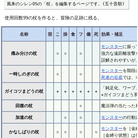
風来のシレンDSの「杖」を編集するページです。(五十音順)
使用回数99の杖を作ると、冒険の足跡に残る。
名称
宿
こ
掛
食
フ
儀
死
効果・補足
モンスター
に振っ
痛み分けの杖
○
○
○
強力な遠距離攻撃
誤解されやすいが
モンスター
を階段
一時しのぎの杖
○
○
死者の谷底
では、
「鈍足化、ワープ
ガイコツまどうの杖
※
※
※
※
※
※
※ガイコツまどう系
回復の杖
○
魔法弾の当たった
加速の杖
○
○
モンスター
の行動
モンスター
を［金
かなしばりの杖
○
○
○
○
［金縛り状態］は