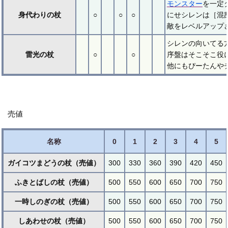
モンスター
を一定
身代わりの杖
○
○
○
にせシレンは［混
敵をレベルアップ
シレンの向いてる
雷光の杖
○
○
序盤はそこそこ役
他にもぴーたんや
売値
名称
0
1
2
3
4
5
ガイコツまどうの杖（売値）
300
330
360
390
420
450
ふきとばしの杖（売値）
500
550
600
650
700
750
一時しのぎの杖（売値）
500
550
600
650
700
750
しあわせの杖（売値）
500
550
600
650
700
750