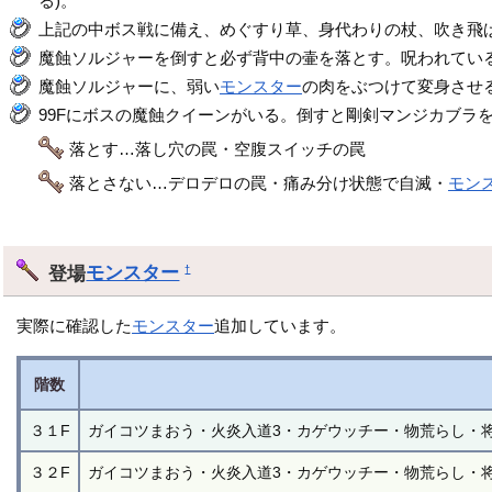
る)。
上記の中ボス戦に備え、めぐすり草、身代わりの杖、吹き飛
魔蝕ソルジャーを倒すと必ず背中の壷を落とす。呪われてい
魔蝕ソルジャーに、弱い
モンスター
の肉をぶつけて変身させ
99Fにボスの魔蝕クイーンがいる。倒すと剛剣マンジカブラ
落とす…落し穴の罠・空腹スイッチの罠
落とさない…デロデロの罠・痛み分け状態で自滅・
モン
登場
モンスター
†
実際に確認した
モンスター
追加しています。
階数
３１F
ガイコツまおう・火炎入道3・カゲウッチー・物荒らし・
３２F
ガイコツまおう・火炎入道3・カゲウッチー・物荒らし・