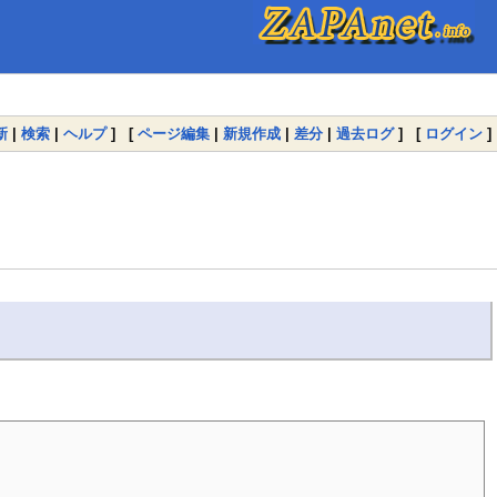
新
|
検索
|
ヘルプ
] [
ページ編集
|
新規作成
|
差分
|
過去ログ
] [
ログイン
]