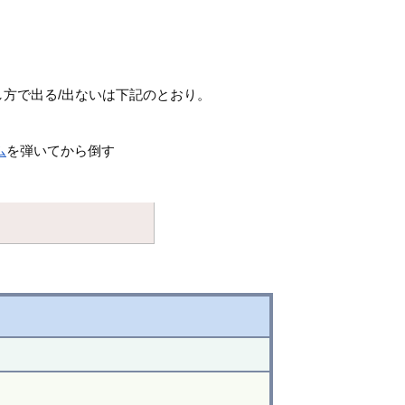
方で出る/出ないは下記のとおり。
ム
を弾いてから倒す