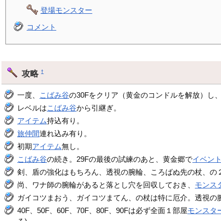
登場モンスター
コメント
攻略
†
一度、
こばみ谷
の30Fをクリア（黄金のコンドルを解放）し
レベルは
こばみ谷
から引継ぎ。
アイテム
持込有り。
旅仲間
連れ込み有り。
初期
アイテム
無し。
こばみ谷
の続き。29Fの最後の試練のあと、黄金郷で
イベン
剣、盾の強化はもちろん、透視の腕輪、ころばぬ先の杖、の
尚、ワナ師の腕輪があると落とし穴を回収しておき、
モンス
ガイコツまおう、ガイコツまてん、の杖は特に厄介。透視の
40F、50F、60F、70F、80F、90Fは必ず全面１部屋
モンスタ