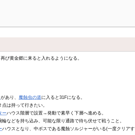
、再び黄金郷に来ると入れるようになる。
ト
があり、
魔蝕虫の道
に入ると31Fになる。
２点は持って行きたい。
ター
ハウス階層で設置→発動で素早く下層へ進める。
腕輪などを持ち込み、可能な限り通路で待ち伏せて戦うこと。
ー
ハウスとなり、中ボスである魔蝕ソルジャーがいる(一度クリア