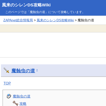
風来のシレンDS攻略Wiki
このページでは「魔蝕虫の道」について攻略しています。
ZAPAnet総合情報局
>
風来のシレンDS攻略Wiki
> 魔蝕虫の道
魔蝕虫の道
†
TOP
魔蝕虫の道
攻略