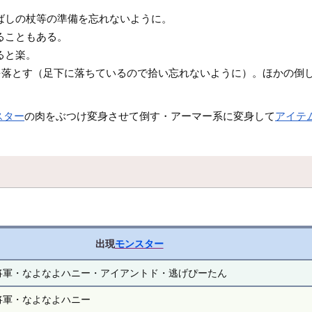
ばしの杖等の準備を忘れないように。
ることもある。
ると楽。
を落とす（足下に落ちているので拾い忘れないように）。ほかの倒し
スター
の肉をぶつけ変身させて倒す・アーマー系に変身して
アイテ
出現
モンスター
将軍・なよなよハニー・アイアントド・逃げぴーたん
将軍・なよなよハニー