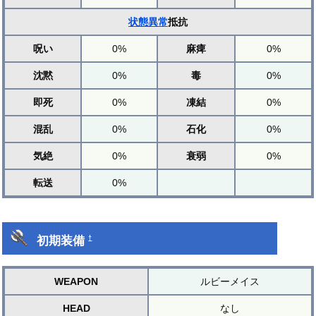
状態異常
抵抗
呪い
0%
麻痺
0%
沈黙
0%
毒
0%
即死
0%
凍結
0%
混乱
0%
石化
0%
気絶
0%
衰弱
0%
転送
0%
初期装備
†
WEAPON
ルビーメイス
HEAD
なし