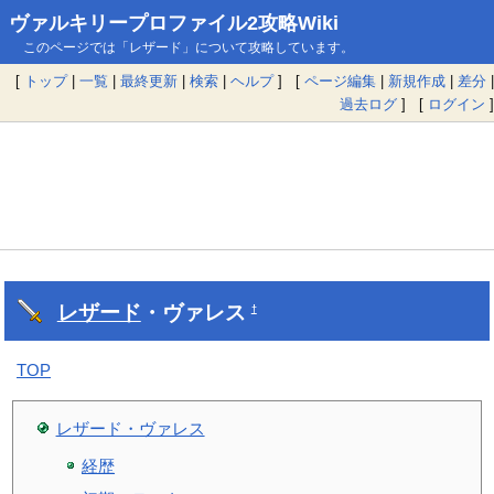
ヴァルキリープロファイル2攻略Wiki
このページでは「レザード」について攻略しています。
[
トップ
|
一覧
|
最終更新
|
検索
|
ヘルプ
] [
ページ編集
|
新規作成
|
差分
|
過去ログ
] [
ログイン
]
レザード
・ヴァレス
†
TOP
レザード・ヴァレス
経歴