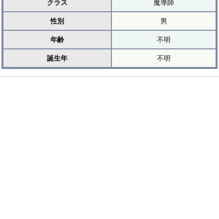
クラス
魔導師
性別
男
年齢
不明
誕生年
不明