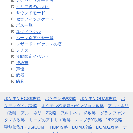
アクセサリ入手方法
クリア後のおまけ
サウンドモード
セラフィックゲート
ボス一覧
ユグドラシル
ルーン別アクセ一覧
レザード・ヴァレスの塔
レナス
期間限定イベント
決め技
声優
武器
防具
ポケモンHGSS攻略
ポケモンBW攻略
ポケモンORAS攻略
ポ
ケモンダイパ攻略
ポケモン不思議のダンジョン攻略
アルトネリ
コ攻略
アルトネリコ2攻略
アルトネリコ3攻略
グランファン
タズム攻略
リーズのアトリエ攻略
スマブラX攻略
VP2攻略
聖剣伝説4・DS(COM)・HOM攻略
DQMJ攻略
DQMJ2攻略
テ