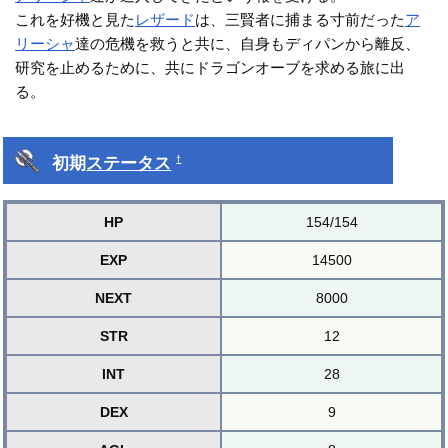
これを好機と見た
レザード
は、三賢者に捕まる寸前だった
ア
リーシャ
達の危機を救うと共に、自身もディパンから離反、
研究を止めるために、共にドラゴンオーブを求める旅に出
る。
初期
ステータス
†
HP
154/154
EXP
14500
NEXT
8000
STR
12
INT
28
DEX
9