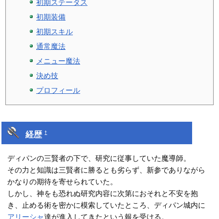
初期ステータス
初期装備
初期スキル
通常魔法
メニュー魔法
決め技
プロフィール
経歴
†
ディパンの三賢者の下で、研究に従事していた魔導師。
その力と知識は三賢者に勝るとも劣らず、新参でありながら
かなりの期待を寄せられていた。
しかし、神をも恐れぬ研究内容に次第におそれと不安を抱
き、止める術を密かに模索していたところ、ディパン城内に
アリーシャ
達が進入してきたという報を受ける。