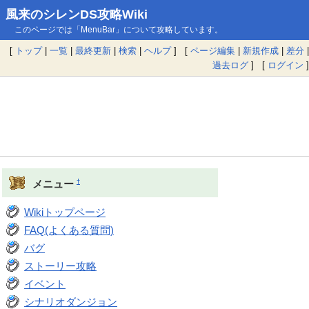
風来のシレンDS攻略Wiki
このページでは「MenuBar」について攻略しています。
[
トップ
|
一覧
|
最終更新
|
検索
|
ヘルプ
] [
ページ編集
|
新規作成
|
差分
|
過去ログ
] [
ログイン
]
†
メニュー
Wikiトップページ
FAQ(よくある質問)
バグ
ストーリー攻略
イベント
シナリオダンジョン