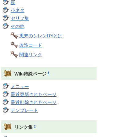
罠
小ネタ
セリフ集
その他
風来のシレンDSとは
改造コード
関連リンク
†
Wiki特殊ページ
メニュー
最近更新されたページ
最近削除されたページ
テンプレート
†
リンク集