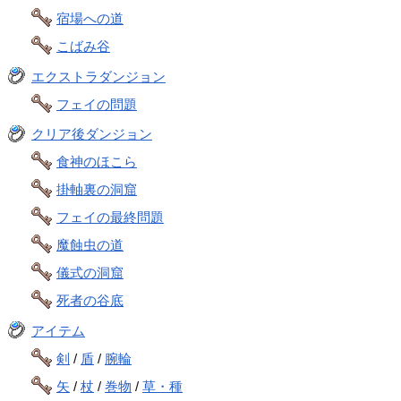
宿場への道
こばみ谷
エクストラダンジョン
フェイの問題
クリア後ダンジョン
食神のほこら
掛軸裏の洞窟
フェイの最終問題
魔蝕虫の道
儀式の洞窟
死者の谷底
アイテム
剣
/
盾
/
腕輪
矢
/
杖
/
巻物
/
草・種