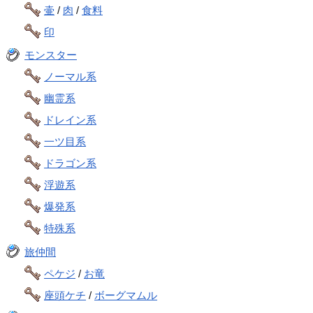
壷
/
肉
/
食料
印
モンスター
ノーマル系
幽霊系
ドレイン系
一ツ目系
ドラゴン系
浮遊系
爆発系
特殊系
旅仲間
ペケジ
/
お竜
座頭ケチ
/
ボーグマムル