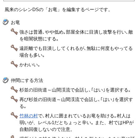
風来のシレンDSの「お竜」を編集するページです。
お竜
強さは普通､やや低め｡部屋全体に目潰し攻撃を行い､敵
を暗闇状態にする｡
遠距離でも目潰ししてくれるが､無駄に何度もやってる
場合も多い｡
かわいい｡
仲間にする方法
杉並の旧街道～山間渓流で会話し､｢はい｣を選択する｡
再び杉並の旧街道～山間渓流で会話し､｢はい｣を選択す
る｡
竹林の村
で､村人に囲まれているお竜を助ける｡村人は
弱いが、レベル1だとちょっと辛い｡ また、村ではHPが
自動回復しないので注意。