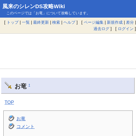
風来のシレンDS攻略Wiki
このページでは「お竜」について攻略しています。
[
トップ
|
一覧
|
最終更新
|
検索
|
ヘルプ
] [
ページ編集
|
新規作成
|
差分
|
過去ログ
] [
ログイン
]
お竜
†
TOP
お竜
コメント