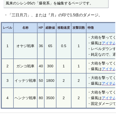
風来のシレンDSの「爆発系」を編集するページです。
・「三日月刀」、または『月』の印で1.5倍のダメージ。
レベル
名称
HP
経験値
移動速度
攻撃回数
特徴
・大砲を撃ってく
・爆風は
アイテ
1
オヤジ戦車
36
65
0.5
1
・レベルダウン
・鈍足なので、
・大砲を撃ってく
2
ガンコ戦車
40
300
1
1
・爆風は
アイテ
・大砲を撃ってく
3
イッテツ戦車
50
1800
2
2
・爆風は
アイテ
・大砲を撃ってく
4
ヘンクツ戦車
80
3500
2
2
・爆風は
アイテ
・固定ダメージ