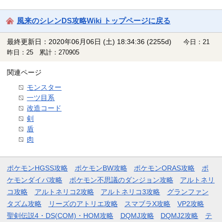
風来のシレンDS攻略Wiki トップページに戻る
最終更新日：2020年06月06日 (土) 18:34:36
(2255d)
今日：21
昨日：25 累計：270905
関連ページ
モンスター
一ツ目系
改造コード
剣
盾
肉
ポケモンHGSS攻略
ポケモンBW攻略
ポケモンORAS攻略
ポ
ケモンダイパ攻略
ポケモン不思議のダンジョン攻略
アルトネリ
コ攻略
アルトネリコ2攻略
アルトネリコ3攻略
グランファン
タズム攻略
リーズのアトリエ攻略
スマブラX攻略
VP2攻略
聖剣伝説4・DS(COM)・HOM攻略
DQMJ攻略
DQMJ2攻略
テ