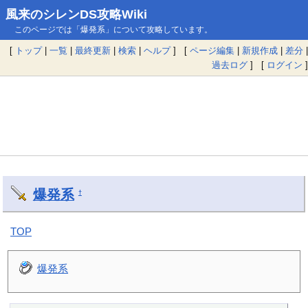
風来のシレンDS攻略Wiki
このページでは「爆発系」について攻略しています。
[
トップ
|
一覧
|
最終更新
|
検索
|
ヘルプ
] [
ページ編集
|
新規作成
|
差分
|
過去ログ
] [
ログイン
]
爆発系
†
TOP
爆発系