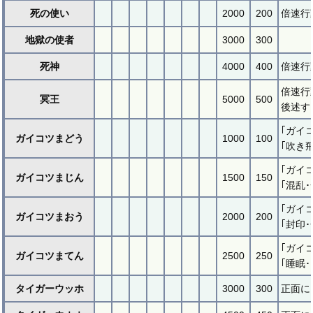
死の使い
2000
200
倍速行
地獄の使者
3000
300
死神
4000
400
倍速行
倍速行
冥王
5000
500
後述す
｢ガイ
ガイコツまどう
1000
100
｢吹き
｢ガイ
ガイコツまじん
1500
150
｢混乱
｢ガイ
ガイコツまおう
2000
200
｢封印
｢ガイ
ガイコツまてん
2500
250
｢睡眠
タイガーウッホ
3000
300
正面に