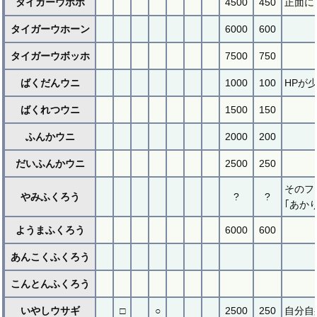
タイガーウホホ
4500
450
正面に
タイガーウホーン
6000
600
タイガーウボッホ
7500
750
ばくだんウニ
1000
100
HPが
ばくれつウニ
1500
150
ふんかウニ
2000
200
だいふんかウニ
2500
250
そのフ
やみふくろう
?
?
｢あか
ようまふくろう
6000
600
あんこくふくろう
こんとんふくろう
いやしウサギ
□
○
2500
250
自分自