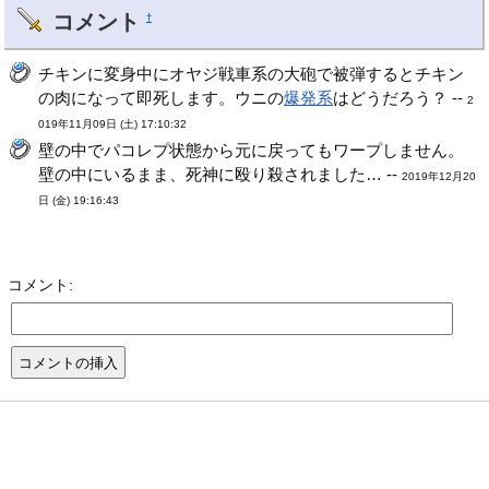
コメント
†
チキンに変身中にオヤジ戦車系の大砲で被弾するとチキン
の肉になって即死します。ウニの
爆発系
はどうだろう？ --
2
019年11月09日 (土) 17:10:32
壁の中でパコレプ状態から元に戻ってもワープしません。
壁の中にいるまま、死神に殴り殺されました… --
2019年12月20
日 (金) 19:16:43
コメント: