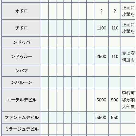
正面に
オドロ
?
?
攻撃を
正面に
チドロ
1100
110
攻撃を
ンドゥバ
壺に変
ンドゥルー
2500
110
何度も
ンバマ
ンバルーン
飛行可
エーテルデビル
5000
500
姿が消
大部屋
ファントムデビル
5500
550
ミラージュデビル