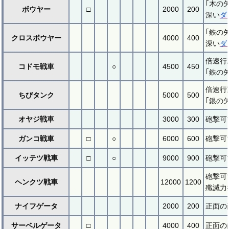
｢木の
ボウヤー
□
2000
200
深い
ダ
｢鉄の
クロスボウヤー
4000
400
深い
ダ
倍速行
コドモ戦車
○
4500
450
｢鉄の
倍速行
ちびタンク
5000
500
｢銀の
オヤジ戦車
3000
300
砲撃可
ガンコ戦車
□
○
6000
600
砲撃可
イッテツ戦車
□
○
9000
900
砲撃可
砲撃可
ヘンクツ戦車
12000
1200
殲滅力
ナイフゲータ
2000
200
正面の
サーベルゲータ
□
4000
400
正面の