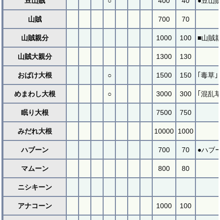
豆山賊
○
400
40
●豆山
山賊
700
70
山賊親分
1000
100
■山賊
山賊大親分
1300
130
おばけ大根
○
1500
150
｢毒草
めまわし大根
○
3000
300
｢混乱
眠り大根
7500
750
みだれ大根
10000
1000
ハブーン
700
70
●ハブ
マムーン
800
80
ニシキーン
アナコーン
1000
100