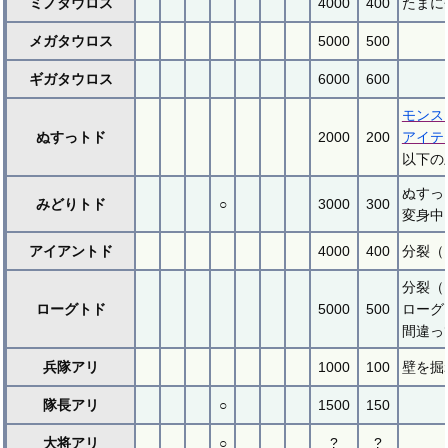
ミノタウロス
4000
400
たまに
メガタウロス
5000
500
ギガタウロス
6000
600
モンス
ぬすっトド
2000
200
アイテ
以下の
ぬすっ
みどりトド
○
3000
300
変身中
アイアントド
4000
400
分裂（
分裂（
ローグトド
5000
500
ローグ
間違っ
兵隊アリ
1000
100
壁を掘
隊長アリ
○
1500
150
大将アリ
○
?
?