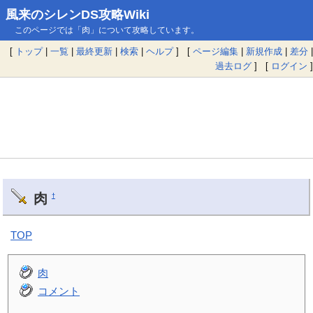
風来のシレンDS攻略Wiki
このページでは「肉」について攻略しています。
[
トップ
|
一覧
|
最終更新
|
検索
|
ヘルプ
] [
ページ編集
|
新規作成
|
差分
|
過去ログ
] [
ログイン
]
肉
†
TOP
肉
コメント