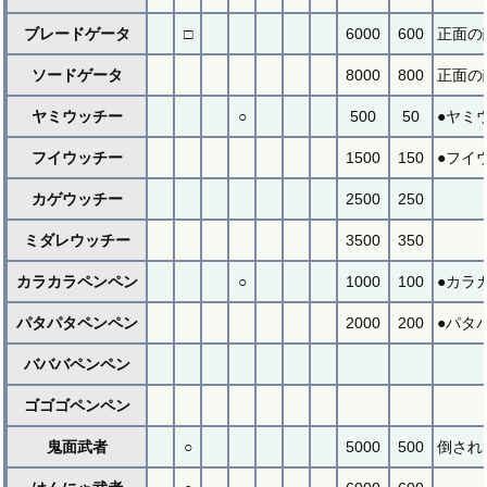
ブレードゲータ
□
6000
600
正面の
ソードゲータ
8000
800
正面の
ヤミウッチー
○
500
50
●ヤミ
フイウッチー
1500
150
●フイ
カゲウッチー
2500
250
ミダレウッチー
3500
350
カラカラペンペン
○
1000
100
●カラ
パタパタペンペン
2000
200
●パタ
バババペンペン
ゴゴゴペンペン
鬼面武者
○
5000
500
倒され