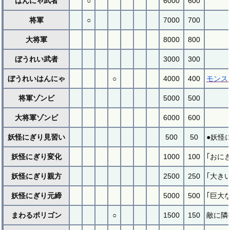
はんにゃ武者
○
6000
600
将軍
○
7000
700
大将軍
8000
800
ぼうれい武者
3000
300
ぼうれいはんにゃ
○
4000
400
モンス
将軍ゾンビ
5000
500
大将軍ゾンビ
6000
600
妖怪にぎり見習い
500
50
●妖怪
妖怪にぎり変化
1000
100
｢おに
妖怪にぎり親方
2500
250
｢大き
妖怪にぎり元締
5000
500
｢巨大
まわるポリゴン
○
1500
150
敵に隣