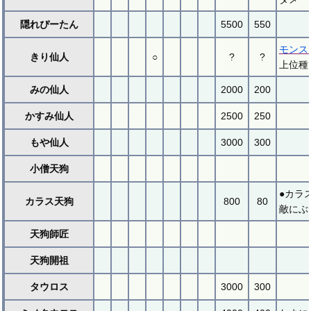
隠れぴーたん
5500
550
モンス
きり仙人
○
?
?
上位種
みの仙人
2000
200
かすみ仙人
2500
250
もや仙人
3000
300
小僧天狗
●カラ
カラス天狗
800
80
敵にぶ
天狗師匠
天狗開祖
タウロス
3000
300