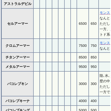
アストラルデビル
モンス
なんと
セルアーマー
6500
650
ただし
一方、
トド系
モンス
クロムアーマー
7500
750
なんと
チタンアーマー
8500
850
メタルアーマー
9500
950
陸､水
壁の中
パコレプキン
3000
300
ただし
一方で
パコレプキーナ
4000
400
パコレプキング
5000
500