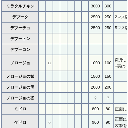
ミラクルチキン
3000
300
デブータ
2500
250
2マス
デブーチョ
2500
250
5マス
デブートン
デブーゴン
変身し
ノロージョ
□
1000
100
※実は
ノロージョの姉
1500
150
ノロージョの母
2000
200
ノロージョの婆
?
?
ミドロ
800
80
正面に
正面に
ゲドロ
○
900
90
攻撃を