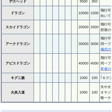
デスヘッド
3500
350
飛行可
ドラゴン
10000
1000
向いて
飛行可
スカイドラゴン
20000
2000
部屋の
飛行可
アークドラゴン
30000
3000
同一フ
儀式の
飛行可
アビスドラゴン
40000
4000
同一フ
死者の
キグニ族
1000
100
｢キグ
矢や火
火炎入道
1000
100
オヤジ
唯一チ