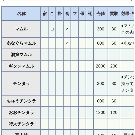
名称
宿
こ
掛
食
フ
儀
死
売値
買取
効果･
●マム
マムル
□
○
300
30
この肉
あなぐらマムル
○
600
60
●あな
洞窟マムル
ギタンマムル
2000
200
●チン
チンタラ
300
30
持って
チンタラ
ちゅうチンタラ
600
60
おおチンタラ
1200
120
特大チンタラ