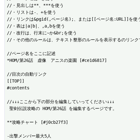
//・見出しは**、***を使う

//・リストは-、+を使う

//・リンクは&pgid(,ページ名);、または[[ページ名:URL]]を使う
//・表は|a|b|、,a,bを使う

//・改行は、行末に~か&br;を使う

//・その他のルールは、テキスト整形のルールを表示するのリンクで
//ページ名をここに記述

*HOM/第26話　虚像　アニスの楽園 [#ce1d6817]

//目次の自動リンク

[[TOP]]

#contents

//↓↓↓ここから下の部分を編集していってください↓↓↓

 聖剣伝説攻略の HOM/第26話 を編集するページです。

**攻略チャート [#j0cb27f3]

-出撃メンバー最大5人
