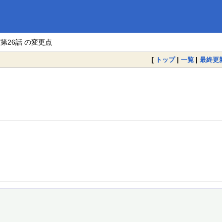
M/第26話 の変更点
[
トップ
|
一覧
|
最終更