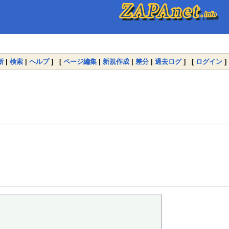
新
|
検索
|
ヘルプ
] [
ページ編集
|
新規作成
|
差分
|
過去ログ
] [
ログイン
]