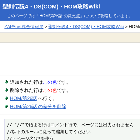
聖剣伝説4・DS(COM)・HOM攻略Wiki
このページでは「HOM/第26話 の変更点」について攻略しています。
ZAPAnet総合情報局
>
聖剣伝説4・DS(COM)・HOM攻略Wiki
> HO
追加された行は
この色
です。
削除された行は
この色
です。
HOM/第26話
へ行く。
HOM/第26話 の差分を削除
// "//"で始まる行はコメント行で、ページには出力されません

//以下のルールに従って編集してください

//・ページ名は*を使う
