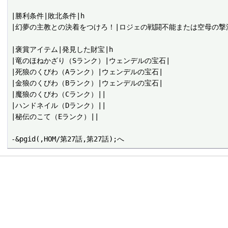
|勝利条件|敗北条件|h

|幻夢の主教との決着をつけろ！|ロジェの戦闘不能または空母の撃沈
|褒賞アイテム|発見した財宝|h

|竜のほねかざり（Sランク）|ウェンデルの宝石|

|死狼のくびわ（Aランク）|ウェンデルの宝石|

|金狼のくびわ（Bランク）|ウェンデルの宝石|

|魔狼のくびわ（Cランク）||

|ハンドネイル（Dランク）||

|秘伝のこて（Eランク）||
