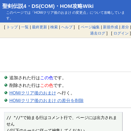
聖剣伝説4・DS(COM)・HOM攻略Wiki
このページでは「HOM/クリア後のおまけ の変更点」について攻略していま
す。
[
トップ
|
一覧
|
最終更新
|
検索
|
ヘルプ
] [
ページ編集
|
新規作成
|
差分
|
過去ログ
] [
ログイン
]
追加された行は
この色
です。
削除された行は
この色
です。
HOM/クリア後のおまけ
へ行く。
HOM/クリア後のおまけ の差分を削除
// "//"で始まる行はコメント行で、ページには出力されま
せん

//以下のルールに従って編集してください
