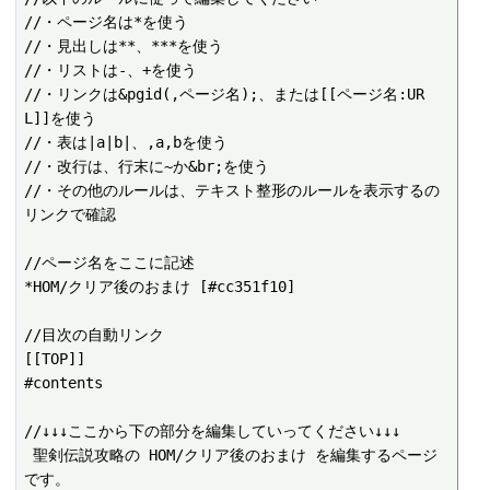
//・ページ名は*を使う

//・見出しは**、***を使う

//・リストは-、+を使う

//・リンクは&pgid(,ページ名);、または[[ページ名:UR
L]]を使う

//・表は|a|b|、,a,bを使う

//・改行は、行末に~か&br;を使う

//・その他のルールは、テキスト整形のルールを表示するの
リンクで確認

//ページ名をここに記述

*HOM/クリア後のおまけ [#cc351f10]

//目次の自動リンク

[[TOP]]

#contents

//↓↓↓ここから下の部分を編集していってください↓↓↓

 聖剣伝説攻略の HOM/クリア後のおまけ を編集するページ
です。
