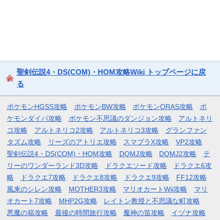
聖剣伝説4・DS(COM)・HOM攻略Wiki トップページに戻
る
ポケモンHGSS攻略
ポケモンBW攻略
ポケモンORAS攻略
ポ
ケモンダイパ攻略
ポケモン不思議のダンジョン攻略
アルトネリ
コ攻略
アルトネリコ2攻略
アルトネリコ3攻略
グランファン
タズム攻略
リーズのアトリエ攻略
スマブラX攻略
VP2攻略
聖剣伝説4・DS(COM)・HOM攻略
DQMJ攻略
DQMJ2攻略
テ
リーのワンダーランド3D攻略
ドラクエソード攻略
ドラクエ6攻
略
ドラクエ7攻略
ドラクエ8攻略
ドラクエ9攻略
FF12攻略
風来のシレン攻略
MOTHER3攻略
マリオカートWii攻略
マリ
オカート7攻略
MHP2G攻略
レイトン教授と不思議な町攻略
悪魔の箱攻略
最後の時間旅行攻略
魔神の笛攻略
イヅナ攻略