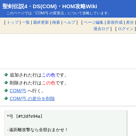
聖剣伝説4・DS(COM)・HOM攻略Wiki
このページでは「COM/弓 の変更点」について攻略しています。
[
トップ
|
一覧
|
最終更新
|
検索
|
ヘルプ
] [
ページ編集
|
新規作成
|
差分
|
過去ログ
] [
ログイン
]
追加された行は
この色
です。
削除された行は
この色
です。
COM/弓
へ行く。
COM/弓 の差分を削除
*弓 [#t2dfe94a]

-遠距離攻撃なら全部おまかせ！
