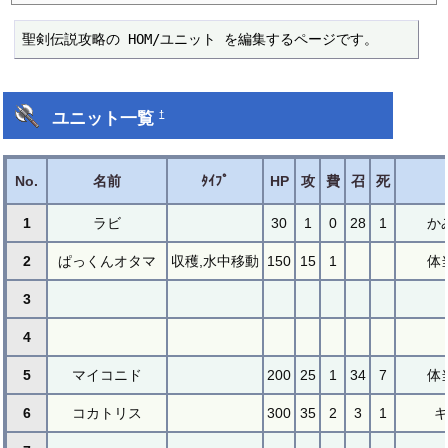
聖剣伝説攻略の HOM/ユニット を編集するページです。
ユニット一覧
†
No.
名前
ﾀｲﾌﾟ
HP
攻
費
召
死
1
ラビ
30
1
0
28
1
か
2
ぱっくんオタマ
収穫,水中移動
150
15
1
体
3
4
5
マイコニド
200
25
1
34
7
体
6
コカトリス
300
35
2
3
1
キ