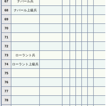
67
ナバール兵
68
ナバール上級兵
69
70
71
72
73
ローラント兵
74
ローラント上級兵
75
76
77
78