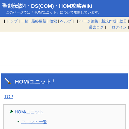
聖剣伝説4・DS(COM)・HOM攻略Wiki
このページでは「HOM/ユニット」について攻略しています。
[
トップ
|
一覧
|
最終更新
|
検索
|
ヘルプ
] [
ページ編集
|
新規作成
|
差分
|
過去ログ
] [
ログイン
]
HOM/ユニット
†
TOP
HOM/ユニット
ユニット一覧