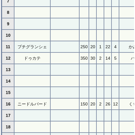
7
8
9
10
11
プチグランシェ
250
20
1
22
4
か
12
ドゥカテ
350
30
2
14
5
パ
13
14
15
16
ニードルバード
150
20
2
26
12
く
17
18