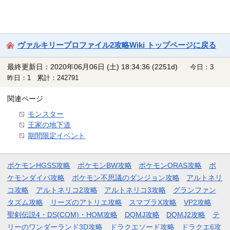
ヴァルキリープロファイル2攻略Wiki トップページに戻る
最終更新日：2020年06月06日 (土) 18:34:36
(2251d)
今日：3
昨日：1 累計：242791
関連ページ
モンスター
王家の地下道
期間限定イベント
ポケモンHGSS攻略
ポケモンBW攻略
ポケモンORAS攻略
ポ
ケモンダイパ攻略
ポケモン不思議のダンジョン攻略
アルトネリ
コ攻略
アルトネリコ2攻略
アルトネリコ3攻略
グランファン
タズム攻略
リーズのアトリエ攻略
スマブラX攻略
VP2攻略
聖剣伝説4・DS(COM)・HOM攻略
DQMJ攻略
DQMJ2攻略
テ
リーのワンダーランド3D攻略
ドラクエソード攻略
ドラクエ6攻