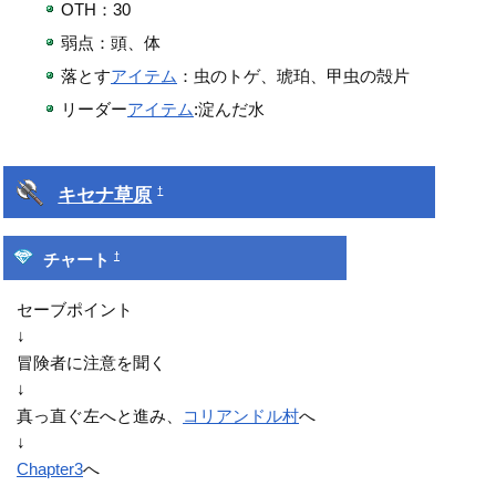
OTH：30
弱点：頭、体
落とす
アイテム
：虫のトゲ、琥珀、甲虫の殻片
リーダー
アイテム
:淀んだ水
キセナ草原
†
†
チャート
セーブポイント
↓
冒険者に注意を聞く
↓
真っ直ぐ左へと進み、
コリアンドル村
へ
↓
Chapter3
へ