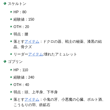
スケルトン
HP：80
経験値：150
OTH：20
弱点：腰
落とす
アイテム
：ドクロの器、戦士の秘薬、漆黒の結
晶、骨クズ
リーダー
アイテム
:壊れたアミュレット
ゴブリン
HP：110
経験値：240
OTH：40
弱点：頭、上半身、下半身
落とす
アイテム
：小鬼の牙、小悪魔の心臓、ポルト酒、
こうもりの羽、鉄鉱石