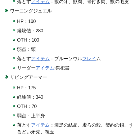
落とす
アイテム
：獣の牙、獣肉、骨付き肉、獣の毛皮
ワーニングジュエル
HP：190
経験値：280
OTH：100
弱点：頭
落とす
アイテム
：ブルーソウル
フレイ
ム
リーダー
アイテム
:祭祀書
リビングアーマー
HP：175
経験値：340
OTH：70
弱点：上半身
落とす
アイテム
：漆黒の結晶、虚ろの殻、契約の鎖、す
るどい矛先、視玉