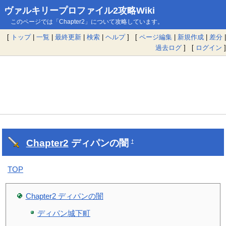
ヴァルキリープロファイル2攻略Wiki
このページでは「Chapter2」について攻略しています。
[
トップ
|
一覧
|
最終更新
|
検索
|
ヘルプ
] [
ページ編集
|
新規作成
|
差分
|
過去ログ
] [
ログイン
]
Chapter2
ディパンの闇
†
TOP
Chapter2 ディパンの闇
ディパン城下町