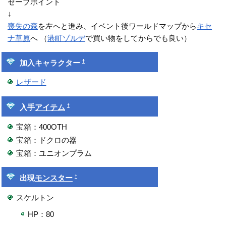
セーブポイント
↓
喪失の森
を左へと進み、イベント後ワールドマップから
キセ
ナ草原
へ （
港町ゾルデ
で買い物をしてからでも良い）
†
加入キャラクター
レザード
†
入手
アイテム
宝箱：400OTH
宝箱：ドクロの器
宝箱：ユニオンプラム
†
出現
モンスター
スケルトン
HP：80