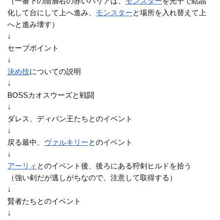
（一番下の階層右の赤いバリアは、
モンスター
を光子で結晶
化して台にして上へ進み、
モンスター
と場所を入れ替えて上
へと進み壊す）
↓
セーブポイント
↓
決め技
についての説明
↓
BOSSカオスウーズと戦闘
↓
ダレス、ディパン王たちとのイベント
↓
戻る最中、
ヴァルキリー
とのイベント
↓
アーリィ
とのイベント後、後ろにある狩剣ヒルドを拾う
（強い剣だが逃しがちなので、注意して取得する）
↓
賢者たちとのイベント
↓