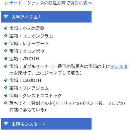
レザード
・ヴァレスの移送方陣で
喪失の森
へ
†
入手
アイテム
宝箱：小人の霊薬
宝箱：ユニオンプラム
宝箱：レザーブーツ
宝箱：クロスボウ
宝箱：700OTH
宝箱：ダブルサーチ（一番下の階層左の宝箱の上に
モンスタ
ー
を乗せて、上にジャンプして取る）
宝箱：1200OTH
宝箱：フレアジェム
宝箱：クレストエストック
落ちてる：狩剣ヒルド(
アーリィ
とのイベント後、フロアの
右端に落ちている)
†
出現
モンスター