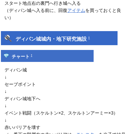
スタート地点右の裏門へ行き城へ入る
（ディパン城へ入る前に、回復
アイテム
を買っておくと良
い）
ディパン城城内・地下研究施設
†
†
チャート
ディパン城
↓
セーブポイント
↓
ディパン城地下へ
↓
イベント戦闘（スケルトン×2、スケルトンアーミー×3）
↓
赤いバリアを壊す