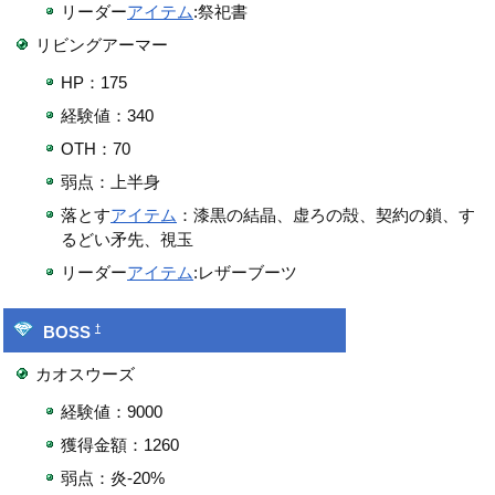
リーダー
アイテム
:祭祀書
リビングアーマー
HP：175
経験値：340
OTH：70
弱点：上半身
落とす
アイテム
：漆黒の結晶、虚ろの殻、契約の鎖、す
るどい矛先、視玉
リーダー
アイテム
:レザーブーツ
†
BOSS
カオスウーズ
経験値：9000
獲得金額：1260
弱点：炎-20%