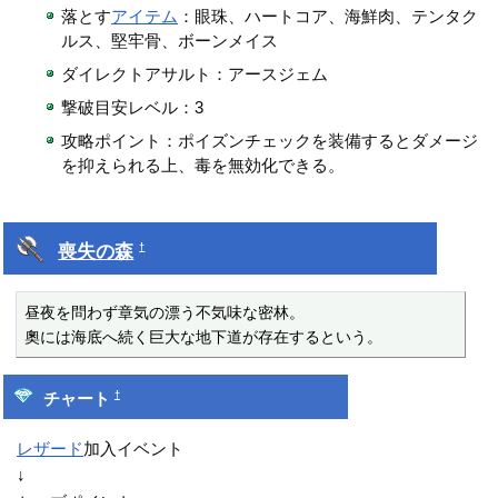
落とす
アイテム
：眼珠、ハートコア、海鮮肉、テンタク
ルス、堅牢骨、ボーンメイス
ダイレクトアサルト：アースジェム
撃破目安レベル：3
攻略ポイント：ポイズンチェックを装備するとダメージ
を抑えられる上、毒を無効化できる。
喪失の森
†
昼夜を問わず章気の漂う不気味な密林。

奧には海底へ続く巨大な地下道が存在するという。
†
チャート
レザード
加入イベント
↓