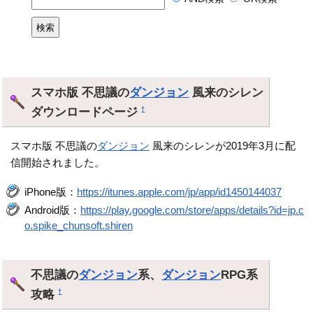
スマホ版 不思議の
ダンジョン
風来のシレン
ダウンロードページ
†
スマホ版 不思議の
ダンジョン
風来のシレンが2019年3月に配
信開始されました。
iPhone版：
https://itunes.apple.com/jp/app/id1450144037
Android版：
https://play.google.com/store/apps/details?id=jp.c
o.spike_chunsoft.shiren
不思議の
ダンジョン
系、
ダンジョン
RPG系
攻略
†