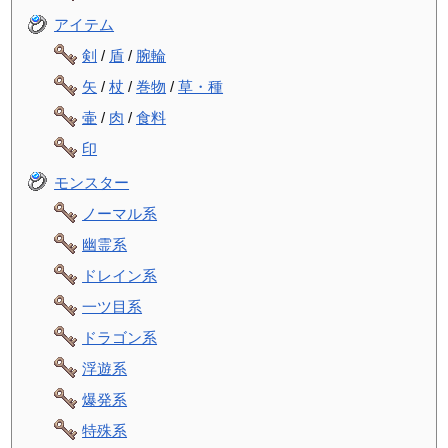
アイテム
剣
/
盾
/
腕輪
矢
/
杖
/
巻物
/
草・種
壷
/
肉
/
食料
印
モンスター
ノーマル系
幽霊系
ドレイン系
一ツ目系
ドラゴン系
浮遊系
爆発系
特殊系