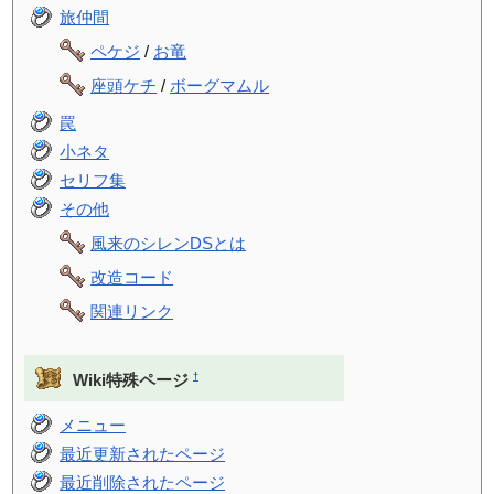
旅仲間
ペケジ
/
お竜
座頭ケチ
/
ボーグマムル
罠
小ネタ
セリフ集
その他
風来のシレンDSとは
改造コード
関連リンク
†
Wiki特殊ページ
メニュー
最近更新されたページ
最近削除されたページ