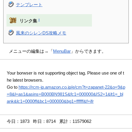
テンプレート
†
リンク集
風来のシレンDS攻略メモ
メニューの編集は→「
MenuBar
」からできます。
Your borwser is not supporting object tag. Please use one of t
he latest browsers.
Go to
https://rcm-jp.amazon.co.jp/e/cm?t=zapanet-22&o=9&p
=8&l=as1&asins=B000BN981S&fc1=000000&IS2=1&lt1=_bl
ank&lc1=0000ff&bc1=000000&bg1=ffffff&f=ifr
今日：1873 昨日：8714 累計：11579062