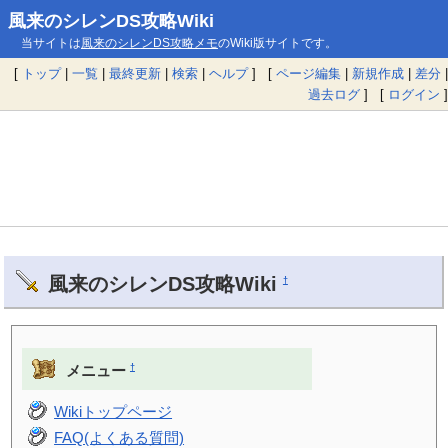
風来のシレンDS攻略Wiki
当サイトは
風来のシレンDS攻略メモ
のWiki版サイトです。
[
トップ
|
一覧
|
最終更新
|
検索
|
ヘルプ
] [
ページ編集
|
新規作成
|
差分
|
過去ログ
] [
ログイン
]
風来のシレンDS攻略Wiki
†
†
メニュー
Wikiトップページ
FAQ(よくある質問)