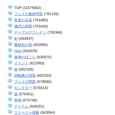
TOP (11579062)
フェイの最終問題
(781108)
死者の谷底
(761885)
儀式の洞窟
(703160)
テーブルマウンテン
(700368)
剣
(694837)
魔蝕虫の道
(652865)
Help
(642629)
食神のほこら
(635870)
イベント
(622900)
壷
(602335)
掛軸裏の洞窟
(602203)
フェイの問題
(578586)
モンスター
(576614)
盾
(576451)
巻物
(575746)
アイテム
(569201)
ストーリー攻略
(563064)