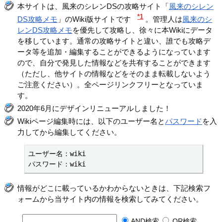
本サイトは、風来のシレンDSの攻略サイト「
風来のシレン
*1
DS攻略メモ
」のWiki版サイトです
。管理人は
風来のシ
レンDS攻略メモ
を優先して攻略し、徐々に本Wikiにデータ
を移しています。通常の攻略サイトと違い、誰でも攻略デ
ータ等を追加・編集することができるようになっています
ので、自分で発見した情報などを共有することができます
（ただし、他サイトの情報などをそのまま転載しないよう
ご注意ください）。全ページリンクフリーとなっていま
す。
2020年6月にデザインリニューアルしました！
Wikiページ編集時には、以下のユーザー名と
パスワード
を入
力してから編集してください。
ユーザー名：wiki

パスワード：wiki
情報がどこに載っているかわからないときは、下記検索フ
ォームから当サイト内の情報を検索してみてください。
AND検索
OR検索