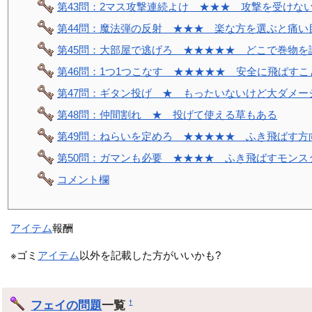
第43問：2マス攻撃連続よけ ★★★ 攻撃を受けな
第44問：魔法弾の反射 ★★★ 楽な方を選ぶと痛い
第45問：大部屋で逃げろ ★★★★★ どこで巻物を
第46問：1つ1つこなす ★★★★★ 安全に飛ばす
第47問：ギタン投げ ★ もったいないけど大ダメー
第48問：仲間割れ ★ 投げて使える草もある
第49問：ねらいを定めろ ★★★★★ ふき飛ばす方
第50問：ガマンも必要 ★★★★ ふき飛ばすモンス
コメント欄
アイテム
報酬
※ゴミ
アイテム
以外を記載した方がいいかも?
フェイの問題
一覧
†