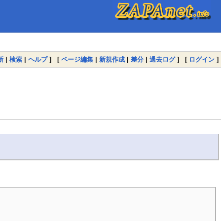
新
|
検索
|
ヘルプ
] [
ページ編集
|
新規作成
|
差分
|
過去ログ
] [
ログイン
]