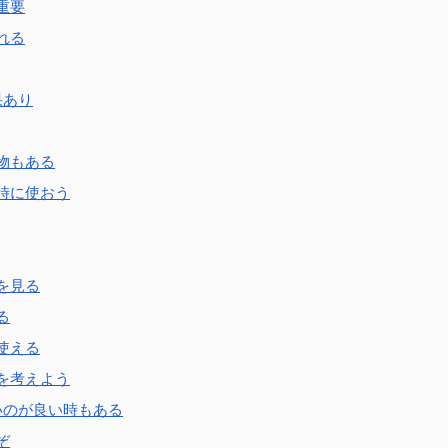
重要
れる
果あり
物もある
時に使おう
を見る
る
使える
を考えよう
いのが良い時もある
ぞ