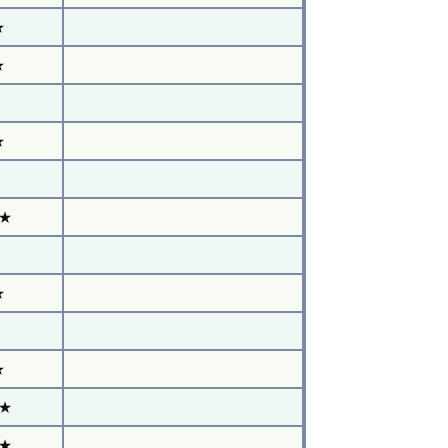
★
★
★
★
★
★
★
★