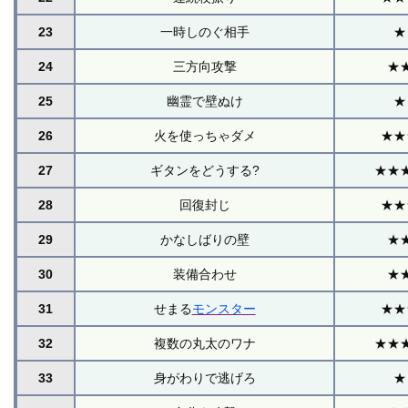
23
一時しのぐ相手
★
24
三方向攻撃
★
25
幽霊で壁ぬけ
★
26
火を使っちゃダメ
★★
27
ギタンをどうする?
★★
28
回復封じ
★★
29
かなしばりの壁
★
30
装備合わせ
★
31
せまる
モンスター
★★
32
複数の丸太のワナ
★★
33
身がわりで逃げろ
★