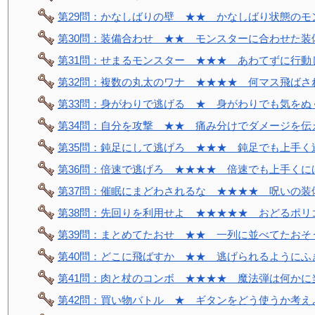
第29問：かなしばりの壁 ★★ かなしばり状態のモ
第30問：装備合わせ ★★ モンスターに合わせた装
第31問：せまるモンスター ★★★ あわてずに行動
第32問：複数の丸太のワナ ★★★★ 何マス飛ばさ
第33問：身がわりで逃げる ★ 身がわりでも気をぬ
第34問：自分を攻撃 ★★ 痛み分けでダメージを伝
第35問：鈍足にして逃げろ ★★★ 鈍足でも上手く
第36問：倍速で逃げろ ★★★★ 倍速でも上手くに
第37問：催眠にまどわされるな ★★★★ 呪いの装
第38問：先回りを利用せよ ★★★★★ おどるポリ
第39問：まとめてたおせ ★★ 一列に並べてたおそ
第40問：どこに飛ばすか ★★ 逃げられるようにふ
第41問：肉と杖のコンボ ★★★★ 魔法弾は何かに
第42問：買い物バトル ★ ギタンをどう使うか考え