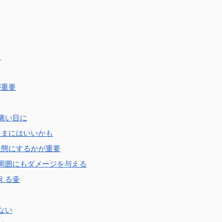
く
が重要
痛い目に
たまにはいいかも
状態にするかが重要
周囲にもダメージを与える
える壷
ない