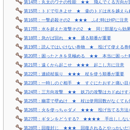
第14問：丸太のワナの性能 ★★ 飛んでくる方向が
第15問：トドで引きよせ ★ 壷のトドは水を越えら
第16問：一撃必殺その2 ★★★ ふむ時はHPに注意
第17問：水を超えた攻撃その2 ★ 同じ部屋なら効
第18問：急がば回れ ★★ 通る順番が重要
第19問：読んではいけない巻物 ★ 投げて使える巻
第20問：困ったときを見極める ★★ 本当に困った
第21問：遠くから起こせ ★★★ 起こし方に注意
第22問：連続杖振り ★★★ 杖を使う順番が重要
第23問：一時しのぐ相手 ★ すぐにたおすと痛い目
第24問：三方向攻撃 ★★ 妖刀の攻撃はカドぬけす
第25問：幽霊で壁ぬけ ★ 杖は使用回数がなくても
第26問：火を使っちゃダメ ★★★ 投げ当てる方法
第27問：ギタンをどうする? ★★★★ 手出ししな
第28問：回復封じ ★★★ 回復されるとやっかいだ