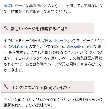
練習用ページ
は基本的にどのように手を加えても問題ないの
で、結果を恐れず編集してみてください。
新しいページを作成するには?
†
すでにあるページ(例えば
練習用ページ
など)で、ページのどこ
かに
WikiName
(大文字と小文字混合)か
BracketName
([[]]で囲
う)を入力すると入力した部分の後ろに ? というリンクがつき
ます。そこをクリックすると新しいページの編集画面が用意
されるので、あとは普通のページ変更と同様に書き込むこと
ができます。
リンクについてる(3m)とかは?
†
3mは3分前くらい、5hは5時間前くらい、8dは8日前くらいに
更新された、という意味です。