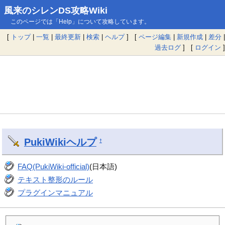
風来のシレンDS攻略Wiki
このページでは「Help」について攻略しています。
[
トップ
|
一覧
|
最終更新
|
検索
|
ヘルプ
] [
ページ編集
|
新規作成
|
差分
|
過去ログ
] [
ログイン
]
PukiWiki
ヘルプ
†
FAQ(PukiWiki-official)
(日本語)
テキスト整形のルール
プラグインマニュアル