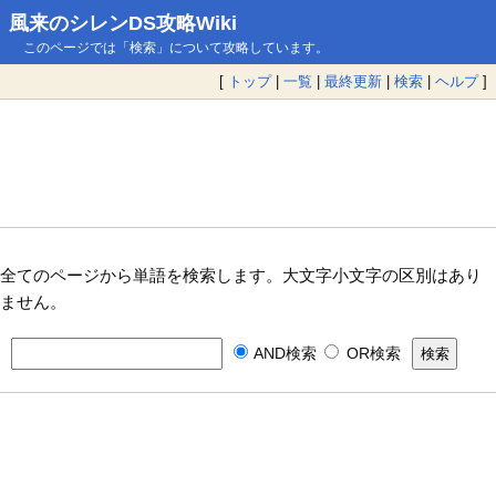
風来のシレンDS攻略Wiki
このページでは「検索」について攻略しています。
[
トップ
|
一覧
|
最終更新
|
検索
|
ヘルプ
]
全てのページから単語を検索します。大文字小文字の区別はあり
ません。
AND検索
OR検索