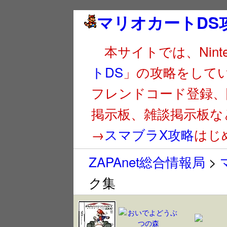
マリオカートDS
本サイトでは、Ninte
トDS
」の攻略をして
フレンドコード登録、隠
掲示板、雑談掲示板な
→
スマブラX攻略
はじ
ZAPAnet総合情報局
>
ク集