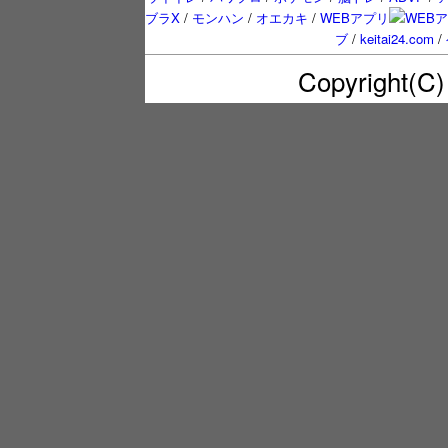
ブラX
/
モンハン
/
オエカキ
/
WEBアプリ
ブ
/
keitai24.com
/
Copyright(C