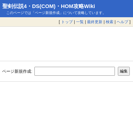
聖剣伝説4・DS(COM)・HOM攻略Wiki
このページでは「ページ新規作成」について攻略しています。
[
トップ
|
一覧
|
最終更新
|
検索
|
ヘルプ
]
ページ新規作成: