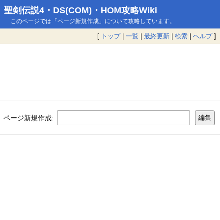
聖剣伝説4・DS(COM)・HOM攻略Wiki
このページでは「ページ新規作成」について攻略しています。
[
トップ
|
一覧
|
最終更新
|
検索
|
ヘルプ
]
ページ新規作成: