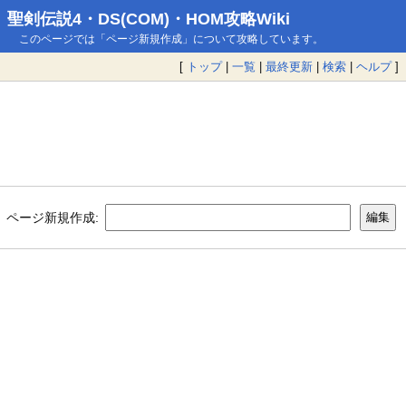
聖剣伝説4・DS(COM)・HOM攻略Wiki
このページでは「ページ新規作成」について攻略しています。
[
トップ
|
一覧
|
最終更新
|
検索
|
ヘルプ
]
ページ新規作成: