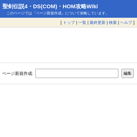
聖剣伝説4・DS(COM)・HOM攻略Wiki
このページでは「ページ新規作成」について攻略しています。
[
トップ
|
一覧
|
最終更新
|
検索
|
ヘルプ
]
ページ新規作成: