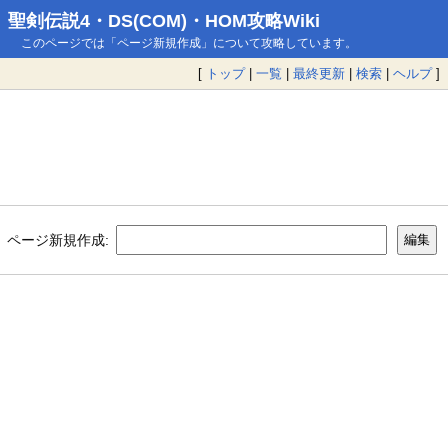
聖剣伝説4・DS(COM)・HOM攻略Wiki
このページでは「ページ新規作成」について攻略しています。
[
トップ
|
一覧
|
最終更新
|
検索
|
ヘルプ
]
ページ新規作成: