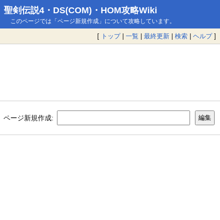
聖剣伝説4・DS(COM)・HOM攻略Wiki
このページでは「ページ新規作成」について攻略しています。
[
トップ
|
一覧
|
最終更新
|
検索
|
ヘルプ
]
ページ新規作成: