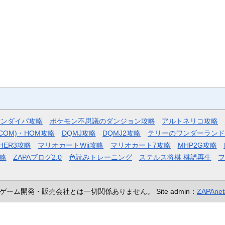
モンダイパ攻略
ポケモン不思議のダンジョン攻略
アルトネリコ攻略
COM)・HOM攻略
DQMJ攻略
DQMJ2攻略
テリーのワンダーランド
HER3攻略
マリオカートWii攻略
マリオカート7攻略
MHP2G攻略
略
ZAPAブログ2.0
色読みトレーニング
ステルス将棋 棋譜再生
ゲーム開発・販売会社とは一切関係ありません。
Site admin：
ZAPAn