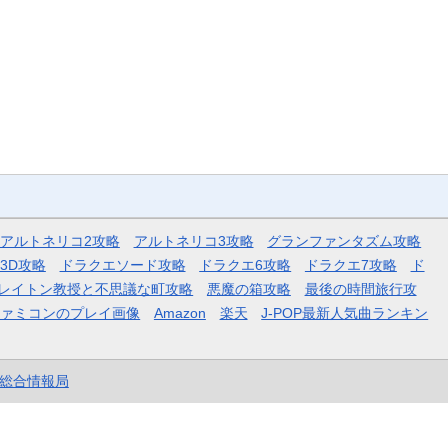
アルトネリコ2攻略
アルトネリコ3攻略
グランファンタズム攻略
3D攻略
ドラクエソード攻略
ドラクエ6攻略
ドラクエ7攻略
ド
レイトン教授と不思議な町攻略
悪魔の箱攻略
最後の時間旅行攻
ファミコンのプレイ画像
Amazon
楽天
J-POP最新人気曲ランキン
et総合情報局