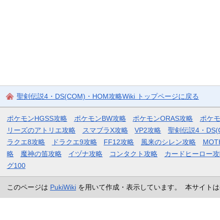
聖剣伝説4・DS(COM)・HOM攻略Wiki トップページに戻る
ポケモンHGSS攻略
ポケモンBW攻略
ポケモンORAS攻略
ポケ
リーズのアトリエ攻略
スマブラX攻略
VP2攻略
聖剣伝説4・DS(
ラクエ8攻略
ドラクエ9攻略
FF12攻略
風来のシレン攻略
MOT
略
魔神の笛攻略
イヅナ攻略
コンタクト攻略
カードヒーロー攻
グ100
このページは
PukiWiki
を用いて作成・表示しています。 本サイトは