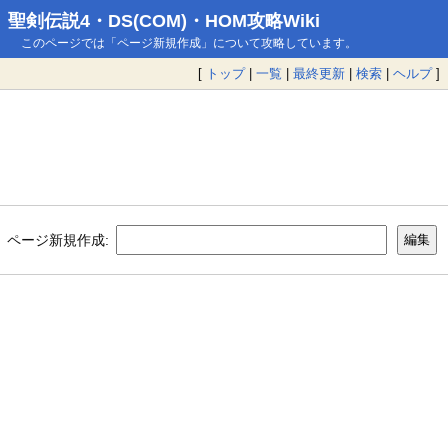
聖剣伝説4・DS(COM)・HOM攻略Wiki
このページでは「ページ新規作成」について攻略しています。
[
トップ
|
一覧
|
最終更新
|
検索
|
ヘルプ
]
ページ新規作成: