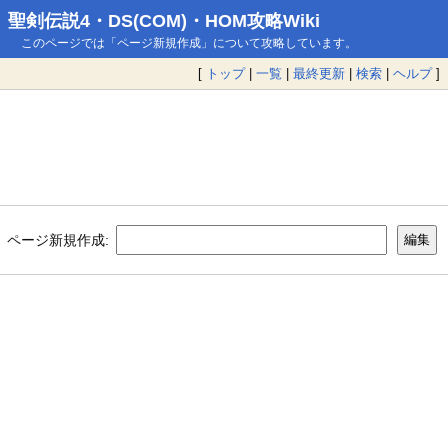
聖剣伝説4・DS(COM)・HOM攻略Wiki
このページでは「ページ新規作成」について攻略しています。
[
トップ
|
一覧
|
最終更新
|
検索
|
ヘルプ
]
ページ新規作成: