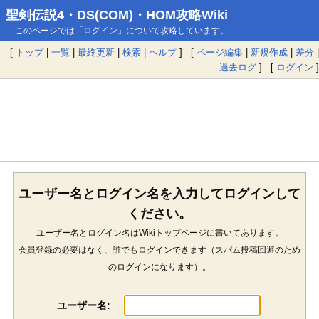
聖剣伝説4・DS(COM)・HOM攻略Wiki
このページでは「ログイン」について攻略しています。
[
トップ
|
一覧
|
最終更新
|
検索
|
ヘルプ
] [
ページ編集
|
新規作成
|
差分
|
過去ログ
] [
ログイン
]
ユーザー名とログイン名を入力してログインして
ください。
ユーザー名とログイン名はWikiトップページに書いてあります。
会員登録の必要はなく、誰でもログインできます（スパム投稿回避のため
のログインになります）。
ユーザー名: