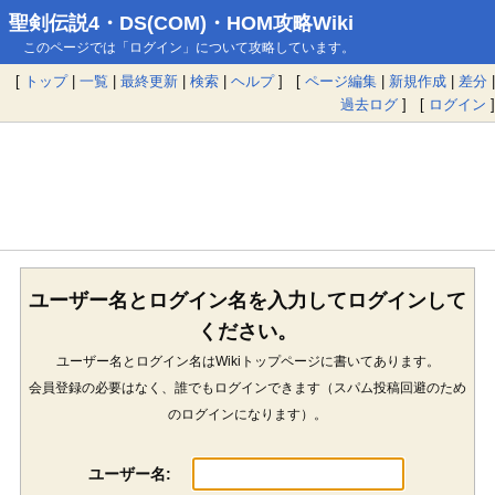
聖剣伝説4・DS(COM)・HOM攻略Wiki
このページでは「ログイン」について攻略しています。
[
トップ
|
一覧
|
最終更新
|
検索
|
ヘルプ
] [
ページ編集
|
新規作成
|
差分
|
過去ログ
] [
ログイン
]
ユーザー名とログイン名を入力してログインして
ください。
ユーザー名とログイン名はWikiトップページに書いてあります。
会員登録の必要はなく、誰でもログインできます（スパム投稿回避のため
のログインになります）。
ユーザー名: