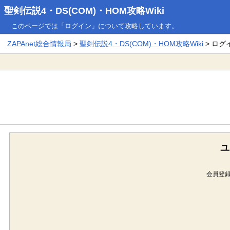
聖剣伝説4・DS(COM)・HOM攻略Wiki
このページでは「ログイン」について攻略しています。
ZAPAnet総合情報局
>
聖剣伝説4・DS(COM)・HOM攻略Wiki
> ログ
ユ
会員登